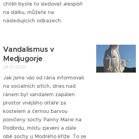
chtěli byste to sledovat alespoň
na dálku, můžete na
následujících odkazech:
Vandalismus v
Medjugorje
28.07.2026
Jak jsme vás od rána informovali
na sociálních sítích, dnes nad
ránem byl vandalem zapálen
prostor vnějšího oltáře za
kostelem a černou barvou
poničeny sochy Panny Marie na
Podbrdu, místu zjevení a dále
obě sochy u Modrého kříže. To se