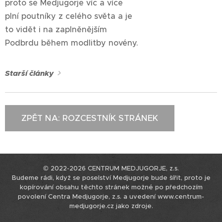
proto se Medjugorje víc a více
plní poutníky z celého světa a je
to vidět i na zaplněnějším
Podbrdu během modlitby novény.
Starší články
ZPĚT NA: ROZCESTNÍK STRÁNEK
© 2022-2026 CENTRUM MEDJUGORJE, z.s.
Budeme rádi, když se poselství Medjugorje bude šířit, proto je
kopírování obsahu těchto stránek možné po předchozím
povolení Centra Medjugorje, z.s. a uvedení www.centrum-
medjugorje.cz jako zdroje.