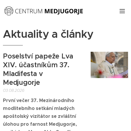
Aktuality a články
Poselství papeže Lva
XIV. účastníkům 37.
Mladifesta v
Medjugorje
03.08.2026
První večer 37. Mezinárodního
modlitebního setkání mladých
apoštolský vizitátor se zvláštní
úlohou pro farnost Medjugorje,