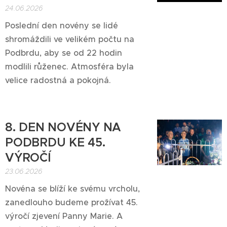
24.06.2026
Poslední den novény se lidé
shromáždili ve velikém počtu na
Podbrdu, aby se od 22 hodin
modlili růženec. Atmosféra byla
velice radostná a pokojná.
8. DEN NOVÉNY NA
PODBRDU KE 45.
VÝROČÍ
23.06.2026
Novéna se blíží ke svému vrcholu,
zanedlouho budeme prožívat 45.
výročí zjevení Panny Marie. A