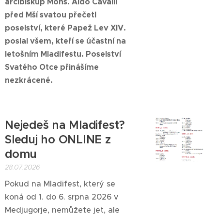
arcibiskup Mons. Aldo Cavalli
před Mší svatou přečetl
poselství, které Papež Lev XIV.
poslal všem, kteří se účastní na
letošním Mladifestu. Poselství
Svatého Otce přinášíme
nezkrácené.
Nejedeš na Mladifest?
Sleduj ho ONLINE z
domu
28.07.2026
Pokud na Mladifest, který se
koná od 1. do 6. srpna 2026 v
Medjugorje, nemůžete jet, ale