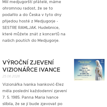
Milí medjugorští přátelé, máme
ohromnou radost, že se to
podařilo a do Česka v tyto dny
přijedou hosté z Medjugorje -
SESTRE RAMLJAK. Hudebnice,
které můžete znát z koncertů na
našich poutích do Medjugorje.
VÝROČNÍ ZJEVENÍ
VIZIONÁŘCE IVANCE
25.06.2026
Vizionářka Ivanka Ivanković-Elez
měla poslední každodenní zjevení
7. 5. 1985. Panna Maria Ivance
slíbila, že se jí bude zjevovat po