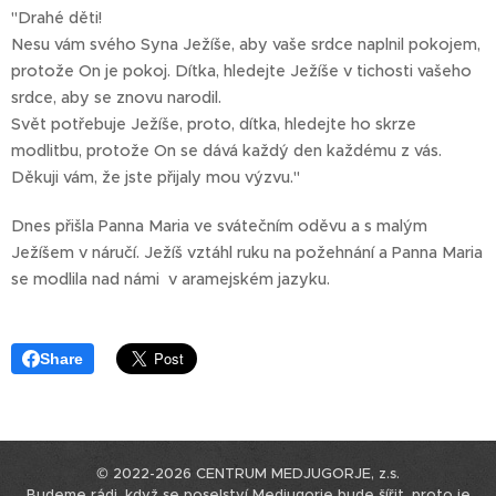
"Drahé děti!
Nesu vám svého Syna Ježíše, aby vaše srdce naplnil pokojem,
protože On je pokoj. Dítka, hledejte Ježíše v tichosti vašeho
srdce, aby se znovu narodil.
Svět potřebuje Ježíše, proto, dítka, hledejte ho skrze
modlitbu, protože On se dává každý den každému z vás.
Děkuji vám, že jste přijaly mou výzvu."
Dnes přišla Panna Maria ve svátečním oděvu a s malým
Ježíšem v náručí. Ježíš vztáhl ruku na požehnání a Panna Maria
se modlila nad námi v aramejském jazyku.
Share
© 2022-2026 CENTRUM MEDJUGORJE, z.s.
Budeme rádi, když se poselství Medjugorje bude šířit, proto je