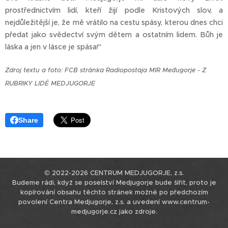
prostřednictvím lidí, kteří žijí podle Kristových slov, a
nejdůležitější je, že mě vrátilo na cestu spásy, kterou dnes chci
předat jako svědectví svým dětem a ostatním lidem. Bůh je
láska a jen v lásce je spása!"
Zdroj textu a foto: FCB stránka Radiopostaja MIR Međugorje - Z
RUBRIKY LIDÉ MEDJUGORJE
Share
© 2022-2026 CENTRUM MEDJUGORJE, z.s.
Budeme rádi, když se poselství Medjugorje bude šířit, proto je
kopírování obsahu těchto stránek možné po předchozím
povolení Centra Medjugorje, z.s. a uvedení www.centrum-
medjugorje.cz jako zdroje.