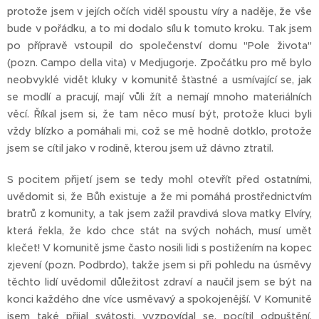
protože jsem v jejích očích viděl spoustu víry a naděje, že vše
bude v pořádku, a to mi dodalo sílu k tomuto kroku. Tak jsem
po přípravě vstoupil do společenství domu "Pole života"
(pozn. Campo della vita) v Medjugorje. Zpočátku pro mě bylo
neobvyklé vidět kluky v komunitě šťastné a usmívající se, jak
se modlí a pracují, mají vůli žít a nemají mnoho materiálních
věcí. Říkal jsem si, že tam něco musí být, protože kluci byli
vždy blízko a pomáhali mi, což se mě hodně dotklo, protože
jsem se cítil jako v rodině, kterou jsem už dávno ztratil.
S pocitem přijetí jsem se tedy mohl otevřít před ostatními,
uvědomit si, že Bůh existuje a že mi pomáhá prostřednictvím
bratrů z komunity, a tak jsem zažil pravdivá slova matky Elvíry,
která řekla, že kdo chce stát na svých nohách, musí umět
klečet! V komunitě jsme často nosili lidi s postižením na kopec
zjevení (pozn. Podbrdo), takže jsem si při pohledu na úsměvy
těchto lidí uvědomil důležitost zdraví a naučil jsem se být na
konci každého dne více usměvavý a spokojenější. V Komunitě
jsem také přijal svátosti, vyzpovídal se, pocítil odpuštění,