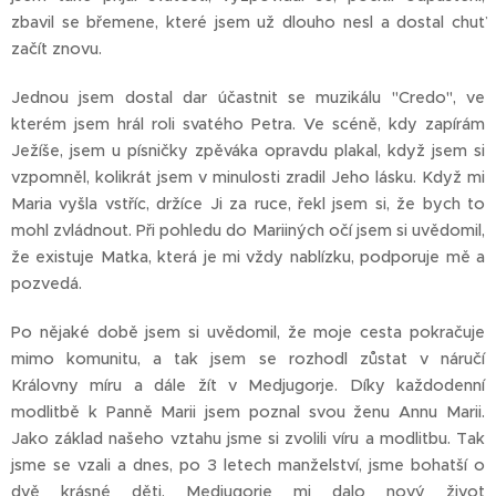
zbavil se břemene, které jsem už dlouho nesl a dostal chuť
začít znovu.
Jednou jsem dostal dar účastnit se muzikálu "Credo", ve
kterém jsem hrál roli svatého Petra. Ve scéně, kdy zapírám
Ježíše, jsem u písničky zpěváka opravdu plakal, když jsem si
vzpomněl, kolikrát jsem v minulosti zradil Jeho lásku. Když mi
Maria vyšla vstříc, držíce Ji za ruce, řekl jsem si, že bych to
mohl zvládnout. Při pohledu do Mariiných očí jsem si uvědomil,
že existuje Matka, která je mi vždy nablízku, podporuje mě a
pozvedá.
Po nějaké době jsem si uvědomil, že moje cesta pokračuje
mimo komunitu, a tak jsem se rozhodl zůstat v náručí
Královny míru a dále žít v Medjugorje. Díky každodenní
modlitbě k Panně Marii jsem poznal svou ženu Annu Marii.
Jako základ našeho vztahu jsme si zvolili víru a modlitbu. Tak
jsme se vzali a dnes, po 3 letech manželství, jsme bohatší o
dvě krásné děti. Medjugorje mi dalo nový život