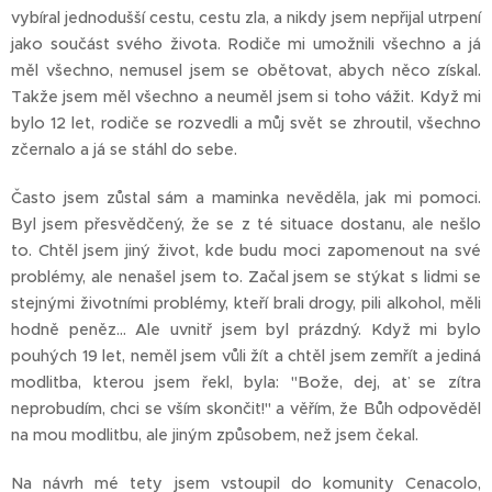
vybíral jednodušší cestu, cestu zla, a nikdy jsem nepřijal utrpení
jako součást svého života. Rodiče mi umožnili všechno a já
měl všechno, nemusel jsem se obětovat, abych něco získal.
Takže jsem měl všechno a neuměl jsem si toho vážit. Když mi
bylo 12 let, rodiče se rozvedli a můj svět se zhroutil, všechno
zčernalo a já se stáhl do sebe.
Často jsem zůstal sám a maminka nevěděla, jak mi pomoci.
Byl jsem přesvědčený, že se z té situace dostanu, ale nešlo
to. Chtěl jsem jiný život, kde budu moci zapomenout na své
problémy, ale nenašel jsem to. Začal jsem se stýkat s lidmi se
stejnými životními problémy, kteří brali drogy, pili alkohol, měli
hodně peněz… Ale uvnitř jsem byl prázdný. Když mi bylo
pouhých 19 let, neměl jsem vůli žít a chtěl jsem zemřít a jediná
modlitba, kterou jsem řekl, byla: "Bože, dej, ať se zítra
neprobudím, chci se vším skončit!" a věřím, že Bůh odpověděl
na mou modlitbu, ale jiným způsobem, než jsem čekal.
Na návrh mé tety jsem vstoupil do komunity Cenacolo,