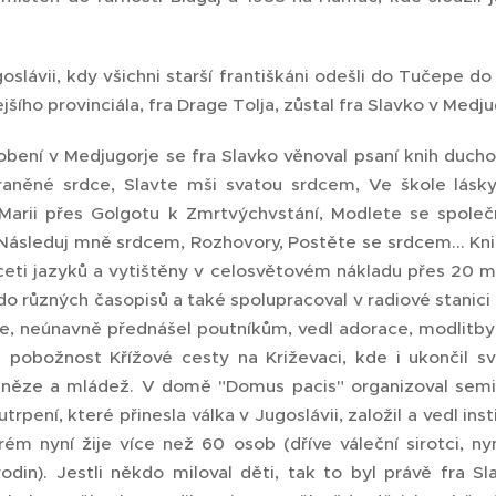
oslávii, kdy všichni starší františkáni odešli do Tučepe do
jšího provinciála, fra Drage Tolja, zůstal fra Slavko v Medju
bení v Medjugorje se fra Slavko věnoval psaní knih ducho
raněné srdce, Slavte mši svatou srdcem, Ve škole lásk
Marii přes Golgotu k Zmrtvýchvstání, Modlete se spole
Následuj mně srdcem, Rozhovory, Postěte se srdcem... Kni
eti jazyků a vytištěny v celosvětovém nákladu přes 20 mi
do různých časopisů a také spolupracoval v radiové stanici
ce, neúnavně přednášel poutníkům, vedl adorace, modlitby
pobožnost Křížové cesty na Križevaci, kde i ukončil s
 kněze a mládež. V domě "Domus pacis" organizoval semi
rpení, které přinesla válka v Jugoslávii, založil a vedl ins
rém nyní žije více než 60 osob (dříve váleční sirotci, ny
odin). Jestli někdo miloval děti, tak to byl právě fra Sl