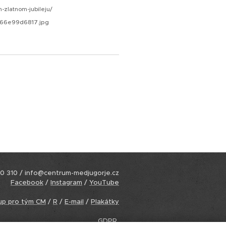
m-zlatnom-jubileju/
d66e99d6817.jpg
0 310 / info@centrum-medjugorje.cz
Facebook
/
Instagram
/
YouTube
up pro tým CM
/
R
/
E-mail
/
Plakátky
GDPR