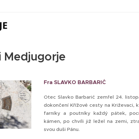
 Medjugorje
Fra SLAVKO BARBARIĆ
Otec Slavko Barbarić zemřel 24. listo
dokončení Křížové cesty na Križevaci, 
farníky a poutníky každý pátek, pocí
kámen, po chvíli již ležel na zemi, zt
svou duši Pánu.