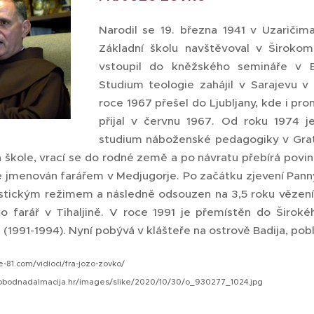
Narodil se 19. března 1941 v Uzaričima,
Základní školu navštěvoval v Širokom
vstoupil do kněžského semináře v B
Studium teologie zahájil v Sarajevu v
roce 1967 přešel do Ljubljany, kde i pr
přijal v červnu 1967. Od roku 1974 j
studium náboženské pedagogiky v Grat
a škole, vrací se do rodné země a po návratu přebírá povinn
e jmenován farářem v Medjugorje. Po začátku zjevení Pann
tickým režimem a následně odsouzen na 3,5 roku vězení
ko farář v Tihaljině. V roce 1991 je přemístěn do Široké
(1991-1994). Nyní pobývá v klášteře na ostrově Badija, pobl
e-81.com/vidioci/fra-jozo-zovko/
.slobodnadalmacija.hr/images/slike/2020/10/30/o_930277_1024.jpg