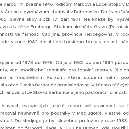
 narodil 11. března 1946 rodičům Markovi a Luce Stojić v Dr
v Čerinu a gymnázium studoval v Dubrovníku. Do františká
5. Slavné sliby složil 17. září 1971. Na kněze byl vysvě
razu a také ve Freiburgu. Studium ukončil v Grazu (Rakousko
nnosti ve farnosti Čapljina, provincie Hercegovina, v ro
 kde v roce 1982 dosáhl doktorského titulu v oblasti n
pljině od 1973 do 1978. Od jara 1982 do září 1984 působi
ty, vedl modlitební semináře pro řeholní sestry v Bijelo
ží a modlitebním kurzům, které studenti velmi poziti
ala otce Slavka Barbariće pronásledovat. V těchto těžkých
chraňoval otce Slavka Barbariće a jeho pastorační činnost.
hlavních evropských jazyků, mimo své povinnosti ve f
pracoval neúnavně pro poutníky v Medjugorje, vlastně 
 studií. Do Medjugorje byl služebně přeložen v roce 1983
emístěn do farnosti Blagaj a 1988 na Humac, kde sloužil