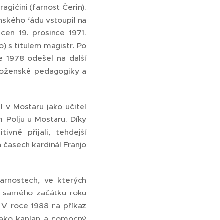
agićini (farnost Čerin).
nského řádu vstoupil na
cen 19. prosince 1971.
) s titulem magistr. Po
ce 1978 odešel na další
áboženské pedagogiky a
l v Mostaru jako učitel
m Polju u Mostaru. Díky
vně přijali, tehdejší
 časech kardinál Franjo
arnostech, ve kterých
od samého začátku roku
. V roce 1988 na příkaz
 jako kaplan a pomocný