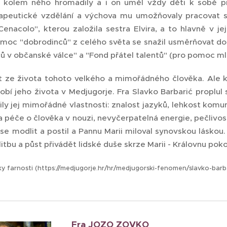
e kolem něho hromadily a i on uměl vždy děti k sobě př
rapeutické vzdělání a výchova mu umožňovaly pracovat s
enacolo", kterou založila sestra Elvira, a to hlavně v j
omoc "dobrodinců" z celého světa se snažil usměrňovat do
ců v občanské válce" a "Fond přátel talentů" (pro pomoc 
t ze života tohoto velkého a mimořádného člověka. Ale 
dobí jeho života v Medjugorje. Fra Slavko Barbarić proplul 
ly jej mimořádné vlastnosti: znalost jazyků, lehkost komun
a péče o člověka v nouzi, nevyčerpatelná energie, pečlivos
se modlit a postil a Pannu Marii miloval synovskou láskou. 
itbu a půst přivádět lidské duše skrze Marii - Královnu poko
nky farnosti (https://medjugorje.hr/hr/medjugorski-fenomen/slavko-barba
Fra JOZO ZOVKO