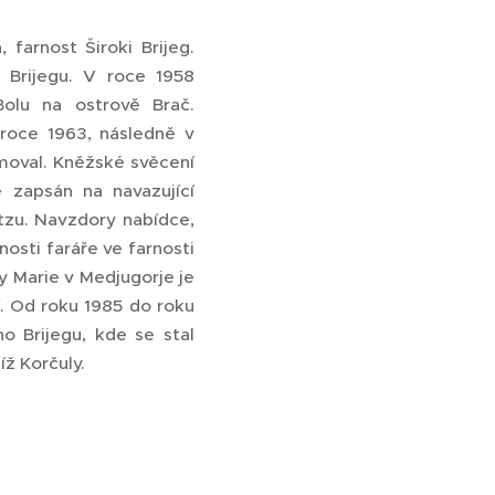
 farnost Široki Brijeg.
 Brijegu. V roce 1958
olu na ostrově Brač.
 roce 1963, následně v
omoval. Kněžské svěcení
e zapsán na navazující
zu. Navzdory nabídce,
osti faráře ve farnosti
y Marie v Medjugorje je
. Od roku 1985 do roku
ho Brijegu, kde se stal
íž Korčuly.