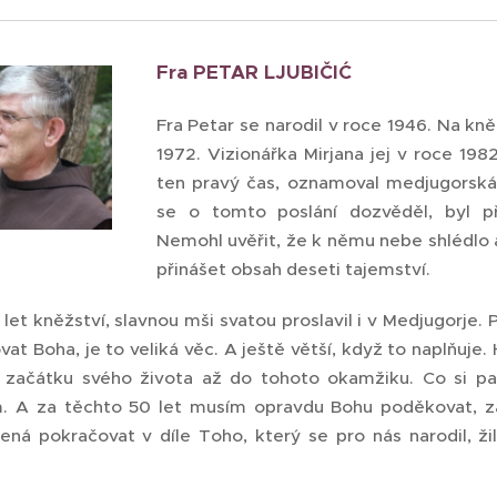
Fra PETAR LJUBIČIĆ
Fra Petar se narodil v roce 1946. Na kn
1972. Vizionářka Mirjana jej v roce 1982
ten pravý čas, oznamoval medjugorská
se o tomto poslání dozvěděl, byl p
Nemohl uvěřit, že k němu nebe shlédlo 
přinášet obsah deseti tajemství.
let kněžství, slavnou mši svatou proslavil i v Medjugorje. Při
t Boha, je to veliká věc. A ještě větší, když to naplňuje.
 začátku svého života až do tohoto okamžiku. Co si pam
m. A za těchto 50 let musím opravdu Bohu poděkovat, za
á pokračovat v díle Toho, který se pro nás narodil, žil,