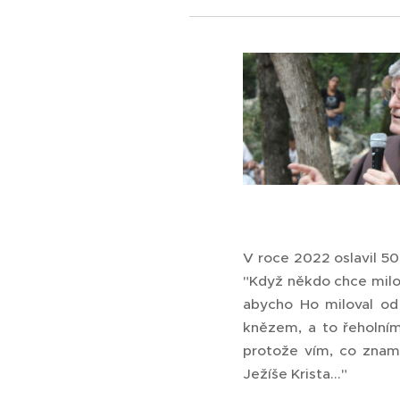
V roce 2022 oslavil 50 
"Když někdo chce milova
abycho Ho miloval od
knězem, a to řeholní
protože vím, co znamen
Ježíše Krista..."