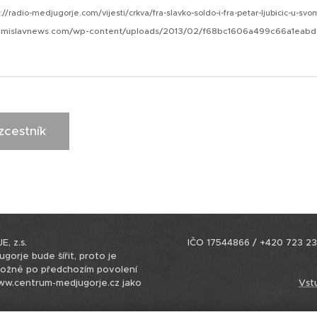
://radio-medjugorje.com/vijesti/crkva/fra-slavko-soldo-i-fra-petar-ljubicic-u-svo
tomislavnews.com/wp-content/uploads/2013/02/f68bc1606a499c66a1eab
zcestník
 z.s.
IČO 17544866 / +420 723 23
gorje bude šířit, proto je
možné po předchozím povolení
www.centrum-medjugorje.cz jako
Vst