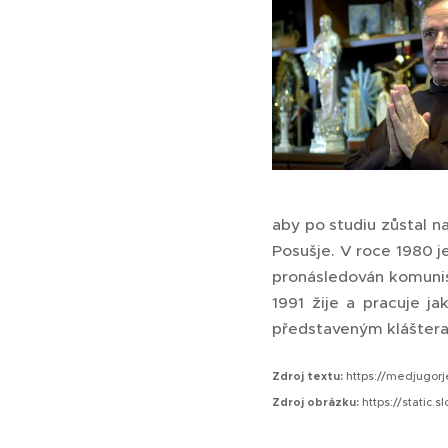
aby po studiu zůstal n
Posušje. V roce 1980 j
pronásledován komunis
1991 žije a pracuje ja
představeným kláštera 
Zdroj textu:
https://medjugorj
Zdroj obrázku:
https://static