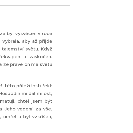
ěze byl vysvěcen v roce
 vybrala, aby až přijde
 tajemství světu. Když
řekvapen a zaskočen.
a že právě on má světu
 této příležitosti řekl:
 Hospodin mi dal milost,
atuji, chtěl jsem být
 Jeho vedení, za vše,
 umřel a byl vzkříšen,