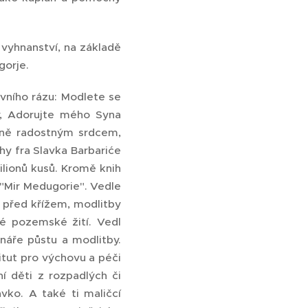
 vyhnanství, na základě
gorje.
vního rázu: Modlete se
y, Adorujte mého Syna
čně radostným srdcem,
hy fra Slavka Barbariće
lionů kusů. Kromě knih
 "Mir Medugorie". Vedle
 před křížem, modlitby
vé pozemské žití. Vedl
náře půstu a modlitby.
titut pro výchovu a péči
ní děti z rozpadlých či
avko. A také ti maličcí