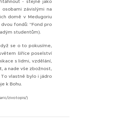
itáhnout - stejně jako
 osobami závislými na
ejich domě v Medugoriu
 dvou fondů: "Fond pro
mladým studentům).
když se o to pokusíme,
světem šíříce poselství
ikace s lidmi, vzdělání,
t, a nade vše zbožnost,
To vlastně bylo i jádro
je k Bohu.
ric/zivotopis/)