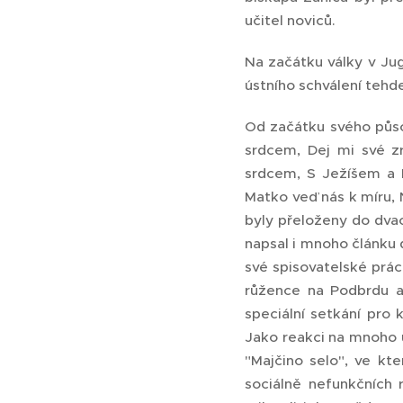
učitel noviců.
Na začátku války v Jug
ústního schválení tehde
Od začátku svého půso
srdcem, Dej mi své z
srdcem, S Ježíšem a 
Matko veď nás k míru, 
byly přeloženy do dvac
napsal i mnoho článku 
své spisovatelské prá
růžence na Podbrdu a 
speciální setkání pro
Jako reakci na mnoho ut
"Majčino selo", ve kte
sociálně nefunkčních r