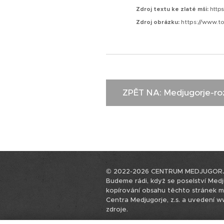
Zdroj textu ke zlaté mši:
https
https://www.
Zdroj obrázku:
ZPĚT NA: Medjugorje-ro
© 2022-2026 CENTRUM MEDJUGORJE,
Budeme rádi, když se poselství Medju
kopírování obsahu těchto stránek 
Centra Medjugorje, z.s. a uvedení 
zdroje.