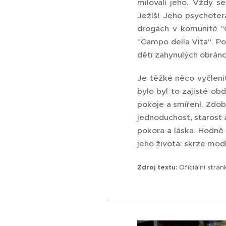
milovali jeho. Vždy s
Ježíš! Jeho psychote
drogách v komunitě "C
"Campo della Vita". P
děti zahynulých obrán
Je těžké něco vyčleni
bylo byl to zajisté ob
pokoje a smíření. Zdobi
jednoduchost, starost 
pokora a láska. Hodně 
jeho života: skrze modl
Zdroj textu:
Oficiální strá