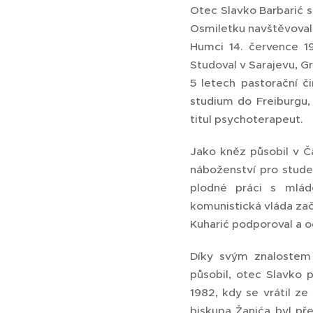
Otec Slavko Barbarić se
Osmiletku navštěvoval 
Humci 14. července 196
Studoval v Sarajevu, G
5 letech pastorační či
studium do Freiburgu,
titul psychoterapeut.
Jako kněz působil v Ča
náboženství pro studen
plodné práci s mláde
komunistická vláda zač
Kuharić podporoval a o
Díky svým znalostem 
působil, otec Slavko 
1982, kdy se vrátil ze
biskupa Žanića byl př