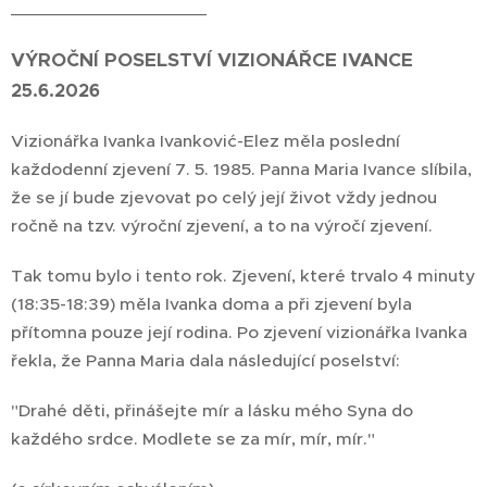
__________________
VÝROČNÍ POSELSTVÍ VIZIONÁŘCE IVANCE
25.6.2026
Vizionářka Ivanka Ivanković-Elez měla poslední
každodenní zjevení 7. 5. 1985. Panna Maria Ivance slíbila,
že se jí bude zjevovat po celý její život vždy jednou
ročně na tzv. výroční zjevení, a to na výročí zjevení.
Tak tomu bylo i tento rok. Zjevení, které trvalo 4 minuty
(18:35-18:39) měla Ivanka doma a při zjevení byla
přítomna pouze její rodina. Po zjevení vizionářka Ivanka
řekla, že Panna Maria dala následující poselství:
"Drahé děti, přinášejte mír a lásku mého Syna do
každého srdce. Modlete se za mír, mír, mír."