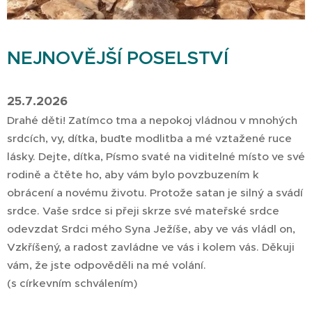
NEJNOVĚJŠÍ POSELSTVÍ
25.7.2026
Drahé děti! Zatímco tma a nepokoj vládnou v mnohých
srdcích, vy, dítka, buďte modlitba a mé vztažené ruce
lásky. Dejte, dítka, Písmo svaté na viditelné místo ve své
rodině a čtěte ho, aby vám bylo povzbuzením k
obrácení a novému životu. Protože satan je silný a svádí
srdce. Vaše srdce si přeji skrze své mateřské srdce
odevzdat Srdci mého Syna Ježíše, aby ve vás vládl on,
Vzkříšený, a radost zavládne ve vás i kolem vás. Děkuji
vám, že jste odpověděli na mé volání.
(s církevním schválením)