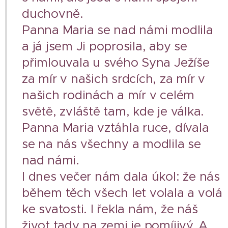
duchovně.
Panna Maria se nad námi modlila
a já jsem Ji poprosila, aby se
přimlouvala u svého Syna Ježíše
za mír v našich srdcích, za mír v
našich rodinách a mír v celém
světě, zvláště tam, kde je válka.
Panna Maria vztáhla ruce, dívala
se na nás všechny a modlila se
nad námi.
I dnes večer nám dala úkol: že nás
během těch všech let volala a volá
ke svatosti. I řekla nám, že náš
život tady na zemi je pomíjivý. A