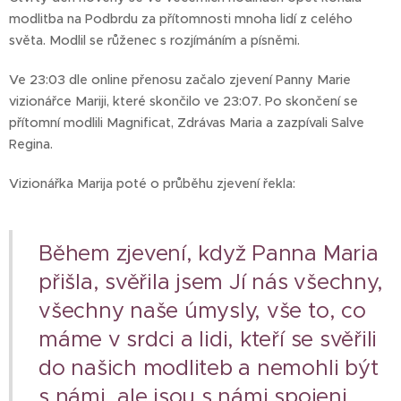
modlitba na Podbrdu za přítomnosti mnoha lidí z celého
světa. Modlil se růženec s rozjímáním a písněmi.
Ve 23:03 dle online přenosu začalo zjevení Panny Marie
vizionářce Mariji, které skončilo ve 23:07. Po skončení se
přítomní modlili Magnificat, Zdrávas Maria a zazpívali Salve
Regina.
Vizionářka Marija poté o průběhu zjevení řekla:
Během zjevení, když Panna Maria
přišla, svěřila jsem Jí nás všechny,
všechny naše úmysly, vše to, co
máme v srdci a lidi, kteří se svěřili
do našich modliteb a nemohli být
s námi, ale jsou s námi spojeni