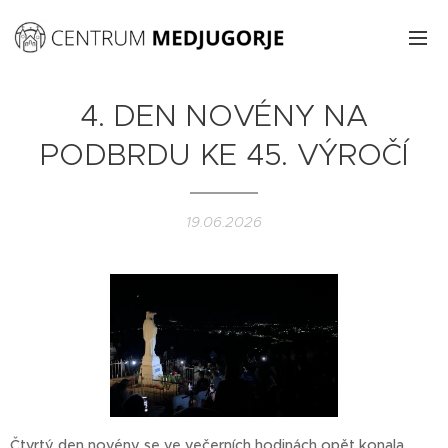
4. DEN NOVÉNY NA
PODBRDU KE 45. VÝROČÍ
19.06.2026
Čtvrtý den novény se ve večerních hodinách opět konala