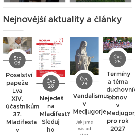
Nejnovější aktuality a články
Čvc
Srp
25
03
Termíny
Poselství
Čvc
a téma
Čvc
papeže
28
28
duchovní
Lva
Vandalismus
obnov
Nejedeš
XIV.
v
v
na
účastníkům
Medjugorje
Medjugor
Mladifest?
37.
pro rok
Sleduj
Mladifesta
Jak jsme
2027
ho
vás od
v