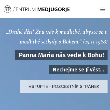
„Drahé děti! Zvu vás k modlitbě, abyste se v
modlitbě setkaly s Bohem.“
(25.11.1988)
Panna Maria nás vede k Bohu!
Nechejme se Jí vést...
VSTUPTE - ROZCESTNÍK STRÁNEK