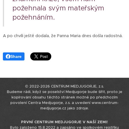
požehnala svým mateřským
požehnáním.
A po chvíli ještě dodala, že Panna Maria dnes došla radostná.
Share
© 2022-2026 CENTRUM MEDJUGORJE, z.s.
Budeme rádi, když se poselství Medjugorje bude šířit, proto je
kopírování obsahu těchto stránek možné po předchozím
povolení Centra Medjugorje, z.s. a uvedení www.centrum-
medjugorje.cz jako zdroje.
PRVNÍ CENTRUM MEDJUGORJE V NAŠÍ ZEMI!
Bylo založeno 15.8.2022 a zapsáno ve spolkovém rejstříku