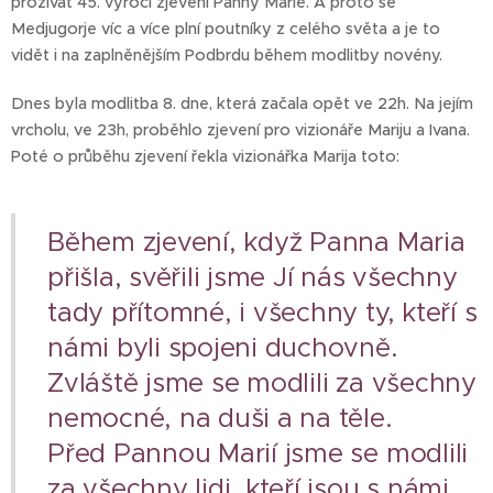
prožívat 45. výročí zjevení Panny Marie. A proto se
Medjugorje víc a více plní poutníky z celého světa a je to
vidět i na zaplněnějším Podbrdu během modlitby novény.
Dnes byla modlitba 8. dne, která začala opět ve 22h. Na jejím
vrcholu, ve 23h, proběhlo zjevení pro vizionáře Mariju a Ivana.
Poté o průběhu zjevení řekla vizionářka Marija toto:
Během zjevení, když Panna Maria
přišla, svěřili jsme Jí nás všechny
tady přítomné, i všechny ty, kteří s
námi byli spojeni duchovně.
Zvláště jsme se modlili za všechny
nemocné, na duši a na těle.
Před Pannou Marií jsme se modlili
za všechny lidi, kteří jsou s námi