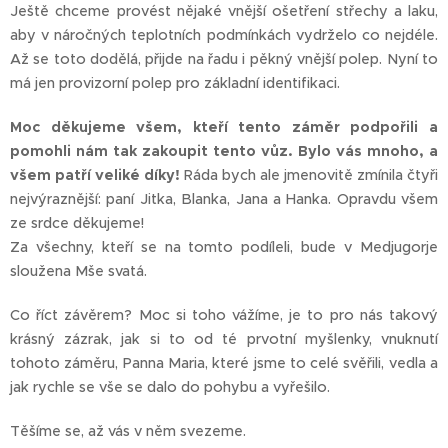
Ještě chceme provést nějaké vnější ošetření střechy a laku,
aby v náročných teplotních podmínkách vydrželo co nejdéle.
Až se toto dodělá, přijde na řadu i pěkný vnější polep. Nyní to
má jen provizorní polep pro základní identifikaci.
Moc děkujeme všem, kteří tento záměr podpořili a
pomohli nám tak zakoupit tento vůz. Bylo vás mnoho, a
všem patří veliké díky!
Ráda bych ale jmenovitě zmínila čtyři
nejvýraznější: paní Jitka, Blanka, Jana a Hanka. Opravdu všem
ze srdce děkujeme!
Za všechny, kteří se na tomto podíleli, bude v Medjugorje
sloužena Mše svatá.
Co říct závěrem? Moc si toho vážíme, je to pro nás takový
krásný zázrak, jak si to od té prvotní myšlenky, vnuknutí
tohoto záměru, Panna Maria, které jsme to celé svěřili, vedla a
jak rychle se vše se dalo do pohybu a vyřešilo.
Těšíme se, až vás v něm svezeme.