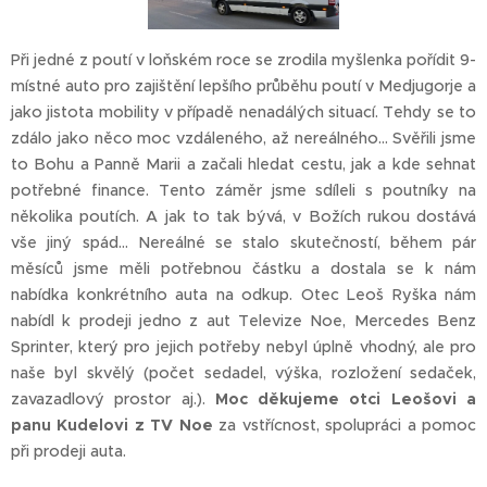
Při jedné z poutí v loňském roce se zrodila myšlenka pořídit 9-
místné auto pro zajištění lepšího průběhu poutí v Medjugorje a
jako jistota mobility v případě nenadálých situací. Tehdy se to
zdálo jako něco moc vzdáleného, až nereálného... Svěřili jsme
to Bohu a Panně Marii a začali hledat cestu, jak a kde sehnat
potřebné finance. Tento záměr jsme sdíleli s poutníky na
několika poutích. A jak to tak bývá, v Božích rukou dostává
vše jiný spád... Nereálné se stalo skutečností, během pár
měsíců jsme měli potřebnou částku a dostala se k nám
nabídka konkrétního auta na odkup. Otec Leoš Ryška nám
nabídl k prodeji jedno z aut Televize Noe, Mercedes Benz
Sprinter, který pro jejich potřeby nebyl úplně vhodný, ale pro
naše byl skvělý (počet sedadel, výška, rozložení sedaček,
zavazadlový prostor aj.).
Moc děkujeme otci Leošovi a
panu Kudelovi z TV
Noe
za vstřícnost, spolupráci a pomoc
při prodeji auta.