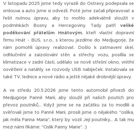
V listopadu 2025 jsme tedy vyrazili do Ostravy, podepsala se
smlouva a auto jsme si odvezli. Poté jsme začali připravovat a
řešit nutnou úpravu, aby to mohlo adekvátně sloužit v
podmínkách Bosny a Hercegoviny. Tady patří
veliké
poděkování přátelům Hnátovým
, kteří vlastní dopravní
firmu Hnát - BUS, s.r.o., s kterou jezdíme do Medjugorje, že
nám pomohli úpravy realizovat. Došlo k zatmavení skel,
odhlučnění a zaizolování stěn a střechy vozu, posílila se
klimatizace v zadní části, udělalo se nově střešní okno, vnitřní
osvětlení a natáhly se rozvody USB nabíječek. Instalovala se
také TV, lednice a nové rádio a ještě nějaké drobnější úpravy.
A ve středu 20.5.2026 jsme tento automobil přivezli do
Medjugorje Panně Marii, aby sloužil při našich poutích pro
převoz poutníků... Když jsme se na začátku za to modlili a
svěřovali jsme to Panně Marii, prosili jsme o nějakého "oslíka,
jak měla Panna Maria", který by vozil Její poutníky... A tak mu
mezi námi říkáme: "Oslík Panny Marie". :)