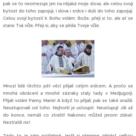
pak se to neomezuje jen na nějaká moje slova, ale celou svoji
bytost do toho zapojuji. I slova i srdce i duši do toho zapojuji.
Celou svojí bytostí k Bohu volám: Bože, přeji si to, ale ať se
stane Tvá vůle. Přeji si, aby se plnila Tvoje vůle.
Mnozí lidé těchto pět věcí přijali celým srdcem. A proto se
mnohá obrácení a mnohé zázraky staly tady v Medjugorji.
Přijali volání Panny Marie! A když to přijali, pak se také snažili.
Neustupovali od toho. Nejhorší je ustoupit. Neustupuj! Jdi až
do konce, nemáš co ztratit! Nakonec můžeš jenom získat.
Neztratíš nic!
Tedy to je nám potřebné, jestli si přejeme přinést velkou