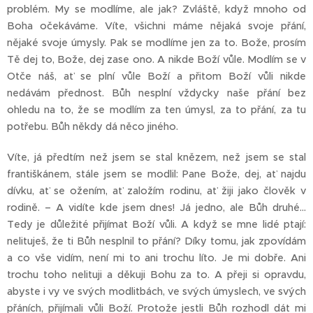
problém. My se modlíme, ale jak? Zvláště, když mnoho od
Boha očekáváme. Víte, všichni máme nějaká svoje přání,
nějaké svoje úmysly. Pak se modlíme jen za to. Bože, prosím
Tě dej to, Bože, dej zase ono. A nikde Boží vůle. Modlím se v
Otče náš, ať se plní vůle Boží a přitom Boží vůli nikde
nedávám přednost. Bůh nesplní vždycky naše přání bez
ohledu na to, že se modlím za ten úmysl, za to přání, za tu
potřebu. Bůh někdy dá něco jiného.
Víte, já předtím než jsem se stal knězem, než jsem se stal
františkánem, stále jsem se modlil: Pane Bože, dej, ať najdu
dívku, ať se ožením, ať založím rodinu, ať žiji jako člověk v
rodině. – A vidíte kde jsem dnes! Já jedno, ale Bůh druhé…
Tedy je důležité přijímat Boží vůli. A když se mne lidé ptají:
nelituješ, že ti Bůh nesplnil to přání? Díky tomu, jak zpovídám
a co vše vidím, není mi to ani trochu líto. Je mi dobře. Ani
trochu toho nelituji a děkuji Bohu za to. A přeji si opravdu,
abyste i vy ve svých modlitbách, ve svých úmyslech, ve svých
přáních, přijímali vůli Boží. Protože jestli Bůh rozhodl dát mi