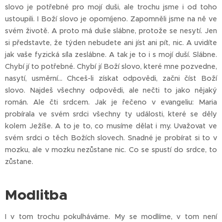
slovo je potřebné pro mojí duši, ale trochu jsme i od toho
ustoupili. I Boží slovo je opomíjeno. Zapomněli jsme na ně ve
svém životě. A proto má duše slábne, protože se nesytí. Jen
si představte, že týden nebudete ani jíst ani pít, nic. A uvidíte
jak vaše fyzická síla zeslábne. A tak je to i s mojí duší. Slábne.
Chybí jí to potřebné. Chybí jí Boží slovo, které mne pozvedne,
nasytí, usměrní… Chceš-li získat odpovědi, začni číst Boží
slovo. Najdeš všechny odpovědi, ale nečti to jako nějaký
román. Ale čti srdcem. Jak je řečeno v evangeliu: Maria
probírala ve svém srdci všechny ty události, které se děly
kolem Ježíše. A to je to, co musíme dělat i my. Uvažovat ve
svém srdci o těch Božích slovech. Snadné je probírat si to v
mozku, ale v mozku nezůstane nic. Co se spustí do srdce, to
zůstane.
Modlitba
I v tom trochu pokulháváme. My se modlíme, v tom není