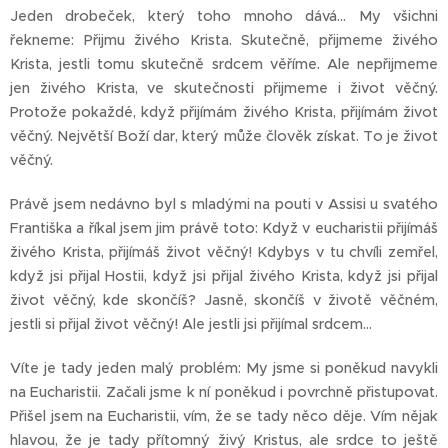
Jeden drobeček, který toho mnoho dává… My všichni
řekneme: Přijmu živého Krista. Skutečně, přijmeme živého
Krista, jestli tomu skutečně srdcem věříme. Ale nepřijmeme
jen živého Krista, ve skutečnosti přijmeme i život věčný.
Protože pokaždé, když přijímám živého Krista, přijímám život
věčný. Největší Boží dar, který může člověk získat. To je život
věčný.
Právě jsem nedávno byl s mladými na pouti v Assisi u svatého
Františka a říkal jsem jim právě toto: Když v eucharistii přijímáš
živého Krista, přijímáš život věčný! Kdybys v tu chvíli zemřel,
když jsi přijal Hostii, když jsi přijal živého Krista, když jsi přijal
život věčný, kde skončíš? Jasně, skončíš v životě věčném,
jestli si přijal život věčný! Ale jestli jsi přijímal srdcem…
Víte je tady jeden malý problém: My jsme si poněkud navykli
na Eucharistii. Začali jsme k ní poněkud i povrchně přistupovat.
Přišel jsem na Eucharistii, vím, že se tady něco děje. Vím nějak
hlavou, že je tady přítomný živý Kristus, ale srdce to ještě