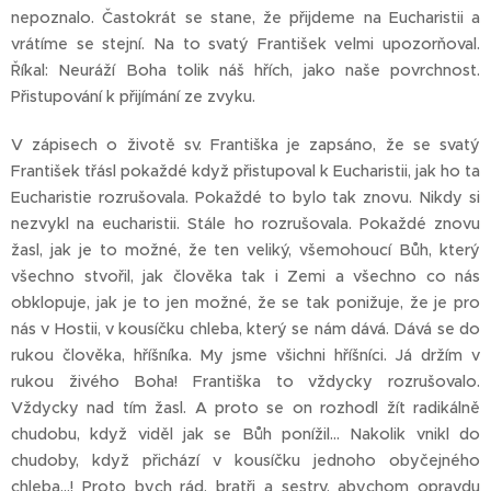
nepoznalo. Častokrát se stane, že přijdeme na Eucharistii a
vrátíme se stejní. Na to svatý František velmi upozorňoval.
Říkal: Neuráží Boha tolik náš hřích, jako naše povrchnost.
Přistupování k přijímání ze zvyku.
V zápisech o životě sv. Františka je zapsáno, že se svatý
František třásl pokaždé když přistupoval k Eucharistii, jak ho ta
Eucharistie rozrušovala. Pokaždé to bylo tak znovu. Nikdy si
nezvykl na eucharistii. Stále ho rozrušovala. Pokaždé znovu
žasl, jak je to možné, že ten veliký, všemohoucí Bůh, který
všechno stvořil, jak člověka tak i Zemi a všechno co nás
obklopuje, jak je to jen možné, že se tak ponižuje, že je pro
nás v Hostii, v kousíčku chleba, který se nám dává. Dává se do
rukou člověka, hříšníka. My jsme všichni hříšníci. Já držím v
rukou živého Boha! Františka to vždycky rozrušovalo.
Vždycky nad tím žasl. A proto se on rozhodl žít radikálně
chudobu, když viděl jak se Bůh ponížil… Nakolik vnikl do
chudoby, když přichází v kousíčku jednoho obyčejného
chleba…! Proto bych rád, bratři a sestry, abychom opravdu