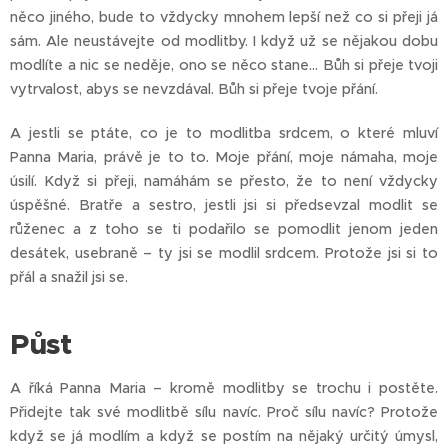
něco jiného, bude to vždycky mnohem lepší než co si přeji já
sám. Ale neustávejte od modlitby. I když už se nějakou dobu
modlíte a nic se neděje, ono se něco stane… Bůh si přeje tvoji
vytrvalost, abys se nevzdával. Bůh si přeje tvoje přání.
A jestli se ptáte, co je to modlitba srdcem, o které mluví
Panna Maria, právě je to to. Moje přání, moje námaha, moje
úsilí. Když si přeji, namáhám se přesto, že to není vždycky
úspěšné. Bratře a sestro, jestli jsi si předsevzal modlit se
růženec a z toho se ti podařilo se pomodlit jenom jeden
desátek, usebraně – ty jsi se modlil srdcem. Protože jsi si to
přál a snažil jsi se.
Půst
A říká Panna Maria – kromě modlitby se trochu i postěte.
Přidejte tak své modlitbě sílu navíc. Proč sílu navíc? Protože
když se já modlím a když se postím na nějaký určitý úmysl,