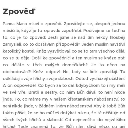
Zpověď
Panna Maria mluví o zpovědi. Zpovídejte se, alespoň jednou
měsíčně, když je to opravdu zapotřebí. Podívejme se teď na
to, co je to zpověď. Jestli jsme se nad tím někdy hlouběji
zamysleli, co to dostávám při zpovědi? Jeden muslim navštívil
katolický kostel. Kněz vysvětloval, co se to tam všechno dělá,
co se tu děje. Došli ke zpovědnici a ten muslim se kněze ptá:
co děláte v těch malých domečkách? Je to něco na
obchodování? Kněz odpoví: Ne, tady se lidé zpovídají. Tu
odkládají svoje hříchy, svoje slabosti. Odtud vycházejí očištění.
A on odpověděl: Co bych za to dal, kdybychom to i my měli
ve své víře. Bratři a sestry, co nám Bůh dává, to není nikde
jinde. To, co máme my v našem křesťanském náboženství, to
není nikde jinde, v žádném jiném náboženství! Aby k tobě Bůh
takto přišel, že se ho můžeš dotýkat rukou, že tě očišťuje od
všech tvých hříchů a slabostí. Od nejmenšího do největšího
hříchu! Tedy znamená to, že Bůh nám dává něco, co ani