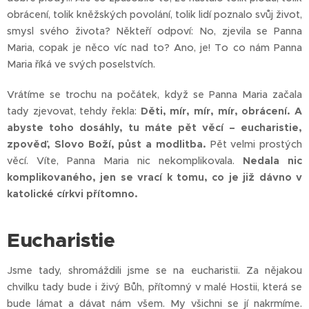
obrácení, tolik kněžských povolání, tolik lidí poznalo svůj život,
smysl svého života? Někteří odpoví: No, zjevila se Panna
Maria, copak je něco víc nad to? Ano, je! To co nám Panna
Maria říká ve svých poselstvích.
Vrátíme se trochu na počátek, když se Panna Maria začala
tady zjevovat, tehdy řekla:
Děti, mír, mír, mír, obrácení. A
abyste toho dosáhly, tu máte pět věcí – eucharistie,
zpověď, Slovo Boží, půst a modlitba.
Pět velmi prostých
věcí. Víte, Panna Maria nic nekomplikovala.
Nedala nic
komplikovaného, jen se vrací k tomu, co je již dávno v
katolické církvi přítomno.
Eucharistie
Jsme tady, shromáždili jsme se na eucharistii. Za nějakou
chvilku tady bude i živý Bůh, přítomný v malé Hostii, která se
bude lámat a dávat nám všem. My všichni se jí nakrmíme.