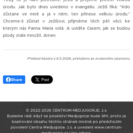
úrodu. Jak bylo dnes uvedeno v evangeliu: Ježíš říká: "Kdo
zůstane ve mně a já v něm, ten přinese velkou úrodu."
Chceme-li zůstat v Ježíšovi, přijměme těch pět věcí, ke
kterým nás Panna Maria volá. A uvidíte časem, jak se budou
plody stále množit. Amen.
Překlad kázání z 6.5.2026, přeloženo ze zvukového záznamu
Share
© 2022-2026 CENTRUM MEDJUGORJE, z.s.
Budeme rádi, když se poselství Medjugorje bude šířit, proto je
kopírování obsahu těchto stránek možné po předchozím
povolení Centra Medjugorje, z.s. a uvedení www.centrum-
medjugorje.cz jako zdroje.