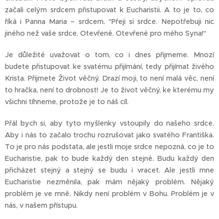
začali celým srdcem přistupovat k Eucharistii. A to je to, co
říká i Panna Maria – srdcem. "Přeji si srdce. Nepotřebuji nic
jiného než vaše srdce. Otevřené. Otevřené pro mého Syna!"
Je důležité uvažovat o tom, co i dnes přijmeme. Mnozí
budete přistupovat ke svatému přijímání, tedy přijímat živého
Krista. Přijmete Život věčný. Drazí moji, to není malá věc, není
to hračka, není to drobnost! Je to život věčný, ke kterému my
všichni tíhneme, protože je to náš cíl.
Přál bych si, aby tyto myšlenky vstoupily do našeho srdce.
Aby i nás to začalo trochu rozrušovat jako svatého Františka.
To je pro nás podstata, ale jestli moje srdce nepozná, co je to
Eucharistie, pak to bude každý den stejné. Budu každý den
přicházet stejný a stejný se budu i vracet. Ale jestli mne
Eucharistie nezměnila, pak mám nějaký problém. Nějaký
problém je ve mně. Nikdy není problém v Bohu. Problém je v
nás, v našem přístupu.