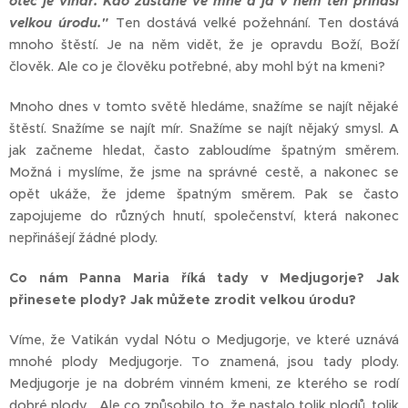
otec je vinař. Kdo zůstane ve mně a já v něm ten přináší
velkou úrodu."
Ten dostává velké požehnání. Ten dostává
mnoho štěstí. Je na něm vidět, že je opravdu Boží, Boží
člověk. Ale co je člověku potřebné, aby mohl být na kmeni?
Mnoho dnes v tomto světě hledáme, snažíme se najít nějaké
štěstí. Snažíme se najít mír. Snažíme se najít nějaký smysl. A
jak začneme hledat, často zabloudíme špatným směrem.
Možná i myslíme, že jsme na správné cestě, a nakonec se
opět ukáže, že jdeme špatným směrem. Pak se často
zapojujeme do různých hnutí, společenství, která nakonec
nepřinášejí žádné plody.
Co nám Panna Maria říká tady v Medjugorje? Jak
přinesete plody? Jak můžete zrodit velkou úrodu?
Víme, že Vatikán vydal Nótu o Medjugorje, ve které uznává
mnohé plody Medjugorje. To znamená, jsou tady plody.
Medjugorje je na dobrém vinném kmeni, ze kterého se rodí
dobré plody… Ale co způsobilo to, že nastalo tolik plodů, tolik