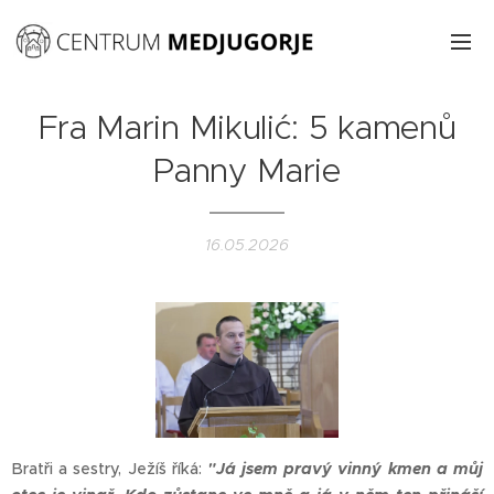
Fra Marin Mikulić: 5 kamenů
Panny Marie
16.05.2026
Bratři a sestry, Ježíš říká:
"Já jsem pravý vinný kmen a můj