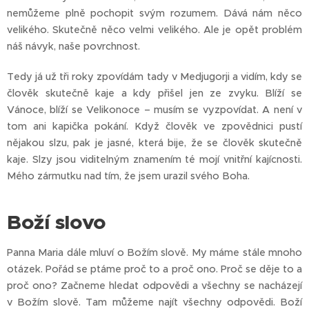
nemůžeme plně pochopit svým rozumem. Dává nám něco
velikého. Skutečně něco velmi velikého. Ale je opět problém
náš návyk, naše povrchnost.
Tedy já už tři roky zpovídám tady v Medjugorji a vidím, kdy se
člověk skutečně kaje a kdy přišel jen ze zvyku. Blíží se
Vánoce, blíží se Velikonoce – musím se vyzpovídat. A není v
tom ani kapička pokání. Když člověk ve zpovědnici pustí
nějakou slzu, pak je jasné, která bije, že se člověk skutečně
kaje. Slzy jsou viditelným znamením té mojí vnitřní kajícnosti.
Mého zármutku nad tím, že jsem urazil svého Boha.
Boží slovo
Panna Maria dále mluví o Božím slově. My máme stále mnoho
otázek. Pořád se ptáme proč to a proč ono. Proč se děje to a
proč ono? Začneme hledat odpovědi a všechny se nacházejí
v Božím slově. Tam můžeme najít všechny odpovědi. Boží