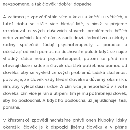
nevzpomene, a tak člověk "dobře" dopadne.
A zatímco je zpověď stále více v krizi i u kněží i u věřících, v
tutéž dobu se stále více hledají lidé, s nimiž si přejeme
rozmlouvat o svých duševních stavech, problémech, hříších
nebo zraněních, které nám zasadili druzí. Jednotlivci a někdy i
rodiny společně žádají psychoterapeuty a poradce a
očekávají od nich pomoc na duchovním poli. A když se najde
vhodný rádce nebo psychoterapeut, potom se před ním
otevírají duše i srdce a člověk dostává potřebnou pomoc od
člověka, aby se vyvlekl ze svých problémů. Lidská zkušenost
potvrzuje, že člověk vždy hledal člověka a důvěrný okamžik s
ním, aby vyléčil duši i srdce. A čím více je nepořádků v životě
člověka, čím více je ran a utrpení, tím je mu potřebnější člověk,
aby ho poslouchal. A když ho poslouchá, už jej uklidňuje, těší,
pomáhá.
V křesťanské zpovědi nacházíme právě onen hluboký lidský
okamžik: člověk je k dispozici jinému člověku a v přísné