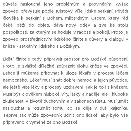
důvěře naslouchá jeho problémům a proviněním. Avšak
zpověď převyšuje podle Kristovy vůle lidské setkání. Přivádí
člověka k setkání s Bohem, milosrdným Otcem, který rád
čeká, běží do objetí, dává nový oděv a zve ke stolu
pospolitosti, za kterým se hoduje v radosti a pokoji. Proto je
zpověď prostřednictvím lidského činitele důvěry a dialogu =
kněze - setkáním lidského s Božským.
Lidští činitelé tedy připravují prostor pro Božské působení.
Proto je zvláště důležité zdůraznit úlohu kněze ve zpovědi.
Lehce ji můžeme přirovnat k úloze lékaře v procesu léčení
nemocného. Lékař musí znát dobře nemoci a jejich původce,
ale ještě více léky a procesy uzdravení. Tak je to i s knězem.
Musí být člověkem hluboké víry, lásky a naděje, ale i hluboké
zkušenosti v životě duchovním a v zákonech růstu. Musí umět
naslouchat a rozumět tomu, co se děje v duši kajícníka.
Teprve tak může zpovědník učinit ono lidské, aby bylo vše
připraveno k výměně za ono Božské.