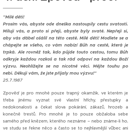
"Milé děti!
Prosím vás, abyste ode dneška nastoupily cestu svatosti.
Miluji vás, a proto si přeji, abyste byly svaté. Nepřeji si,
aby vás ďábel ošálil na této cestě. Milé děti! Modlete se a
chápejte se všeho, co vám nabízí Bůh na cestě, která je
trpká. Ale rovněž tak, kdo půjde touto cestou, tomu Bůh
odkryje každou rozkoš a tak rád odpoví na každou Boží
výzvu. Neohlížejte se na nicotné věci. Mějte touhu po
nebi. Děkuji vám, že jste přijaly mou výzvu!"
25.7.1987
Zpověď je pro mnohé pouze trapný okamžik, ve kterém je
třeba jinému vyznat své vlastní hříchy, přestupky a
nedokonalosti a čekat slova pokárání, zákazů, hrozeb a
konečně trestů. Pro mnohé je to pouze obžaloba sebe
samého před knězem, kterého neznáme – nebo známe-li ho,
ve studu se řekne něco a často se to nejhlavnější vůbec ani