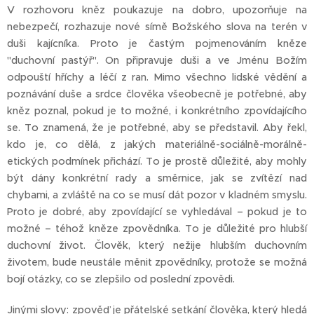
V rozhovoru kněz poukazuje na dobro, upozorňuje na
nebezpečí, rozhazuje nové símě Božského slova na terén v
duši kajícníka. Proto je častým pojmenováním kněze
"duchovní pastýř". On připravuje duši a ve Jménu Božím
odpouští hříchy a léčí z ran. Mimo všechno lidské vědění a
poznávání duše a srdce člověka všeobecně je potřebné, aby
kněz poznal, pokud je to možné, i konkrétního zpovídajícího
se. To znamená, že je potřebné, aby se představil. Aby řekl,
kdo je, co dělá, z jakých materiálně-sociálně-morálně-
etických podmínek přichází. To je prostě důležité, aby mohly
být dány konkrétní rady a směrnice, jak se zvítězí nad
chybami, a zvláště na co se musí dát pozor v kladném smyslu.
Proto je dobré, aby zpovídající se vyhledával – pokud je to
možné – téhož kněze zpovědníka. To je důležité pro hlubší
duchovní život. Člověk, který nežije hlubším duchovním
životem, bude neustále měnit zpovědníky, protože se možná
bojí otázky, co se zlepšilo od poslední zpovědi.
Jinými slovy: zpověď je přátelské setkání člověka, který hledá