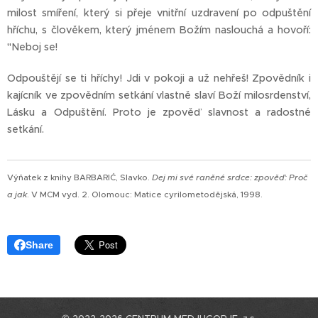
milost smíření, který si přeje vnitřní uzdravení po odpuštění
hříchu, s člověkem, který jménem Božím naslouchá a hovoří:
"Neboj se!
Odpouštějí se ti hříchy! Jdi v pokoji a už nehřeš! Zpovědník i
kajícník ve zpovědním setkání vlastně slaví Boží milosrdenství,
Lásku a Odpuštění. Proto je zpověď slavnost a radostné
setkání.
Výňatek z knihy
BARBARIĆ, Slavko.
Dej mi své raněné srdce: zpověď: Proč
a jak
. V MCM vyd. 2. Olomouc: Matice cyrilometodějská, 1998.
Share