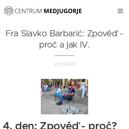
Fra Slavko Barbarić: Zpověď -
proč a jak IV.
22.11.2024
4. den: Zpověď - proč?