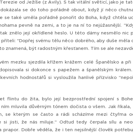
Terezie od Ježíše (z Avily). S tak vitální světicí, jako je t
, dokázala se do toho pořádně obout, když jí něco chutna
e se také uměla pořádně ponořit do Boha, když chtěla ud
 nohama pevně na zemi, a to je na ní to nejúžasnější. "Kd
tak znělo její okřídlené heslo. U této dámy nesmělo nic při
 příteli: "Dopřej svému tělu něco dobrého, aby duše měla 
o to znamená, být radostným křesťanem. Tím se ale nezavd
svém mezku sjezdila křížem krážem celé Španělsko a při t
 dopisovala si dokonce s papežem a španělským králem. Jed
rkevních hodnostářů si vysloužila hanlivé přízvisko "nep
et flintu do žita, bylo její bezprostřední spojení s Bo
 ním mluvila důvěrným tónem dočista o všem. Jak říkala, 
em, se kterým se často a rádi scházíme mezi čtyřma o
e si jisti, že nás miluje." Odtud tedy čerpala sílu a ne
prapor. Dobře věděla, že i ten nejsilnější člověk potřeb