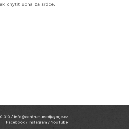
ak chytit Boha za srdce,
0 310 / info@centrum-medjugorje.cz
Facebook
/
Instagram
/
YouTube