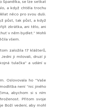
ato Španělka, se lze setkat
lo, a když chtěla trochu
ělat něco pro svou duši.
yž půst, tak půst, a když
jít zkrátka, ani tělo, ani
chuť v něm bydlet." Mohli
ěčila všem.
om založila 17 klášterů,
ni ji milovali, druzí ji
okojná tulačka" a udání u
hem. Oslovovala ho "Vaše
modlitba není "nic jiného
čima, abychom si s ním
ohroženost. Přitom svoje
uje Boží vedení, aby mohl