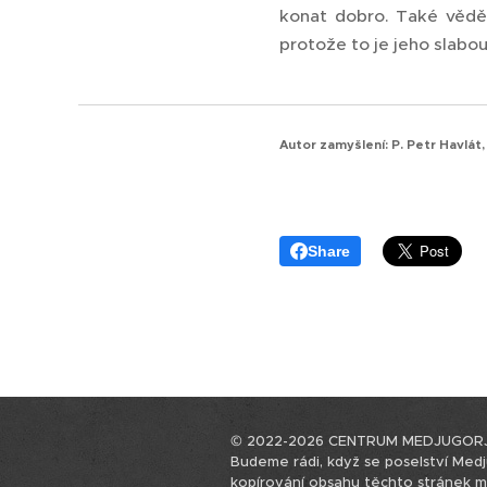
konat dobro. Také věděl
protože to je jeho slabou
Autor zamyšlení: P. Petr Havlát
Share
© 2022-2026 CENTRUM MEDJUGORJE,
Budeme rádi, když se poselství Medju
kopírování obsahu těchto stránek 