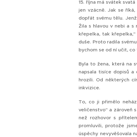
15. října má svátek svatá 
jen vzácně. Jak se říká
dopřát svému tělu. Jenž
Žila s hlavou v nebi a s
křepelka, tak křepelka," 
duše. Proto radila svému
bychom se od ní učit, c
Byla to žena, která na 
napsala tisíce dopisů a
hrozili. Od některých cí
inkvizice.
To, co ji přimělo neház
veličenstvo" a zároveň s
než rozhovor s přítel
promluvili, protože jsm
úspěchy nevyvěšovala na 