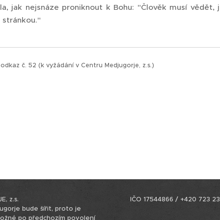
a, jak nejsnáze proniknout k Bohu: "Člověk musí vědět, j
 stránkou."
odkaz č. 52 (k vyžádání v Centru Medjugorje, z.s.)
,
 z.s.
IČO 17544866 / +420 723 23
gorje bude šířit, proto je
možné po předchozím povolení