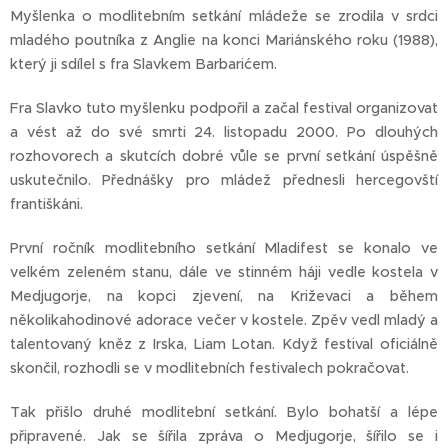
Myšlenka o modlitebním setkání mládeže se zrodila v srdci
mladého poutníka z Anglie na konci Mariánského roku (1988),
který ji sdílel s fra Slavkem Barbarićem.
Fra Slavko tuto myšlenku podpořil a začal festival organizovat
a vést až do své smrti 24. listopadu 2000. Po dlouhých
rozhovorech a skutcích dobré vůle se první setkání úspěšně
uskutečnilo. Přednášky pro mládež přednesli hercegovští
františkáni.
První ročník modlitebního setkání Mladifest se konalo ve
velkém zeleném stanu, dále ve stinném háji vedle kostela v
Medjugorje, na kopci zjevení, na Križevaci a během
několikahodinové adorace večer v kostele. Zpěv vedl mladý a
talentovaný kněz z Irska, Liam Lotan. Když festival oficiálně
skončil, rozhodli se v modlitebních festivalech pokračovat.
Tak přišlo druhé modlitební setkání. Bylo bohatší a lépe
připravené. Jak se šířila zpráva o Medjugorje, šířilo se i