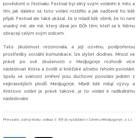
povědomí o festivalu. Festival byl silný svým voláním k míru a
tím, jak daleko se toto volání rozšířilo a jak nadšeně ho lidé
přijali. Festival ale také ukázal, že si mladí lidé všimli, že to není
snadný mír, ale mír, který dává jen Bůh těm, kteří se k Němu
obracejí celým svým srdcem.
Tato zkušenost rezonovala, a její ozvěnu, podpořenou
prostředky sociální komunikace, lze slyšet dodnes. Mnozí se
právě po své zkušenosti v Medjugorje rozhodli více
následovat Krista a zvolili si kněžské a/nebo řeholní povolání.
Spolu se svátostí smíření jsou duchovní povolání jedním z
nejkrásnějších plodů Medjugorje. Mladí lidé milují výzvy a
Kristovo volání je právě takové, je to volání k radikálnímu
následování.
Převzato, zdroj textu: odkaz č. 89 (k vyžádání v Centru Medjugorje, z.s.)