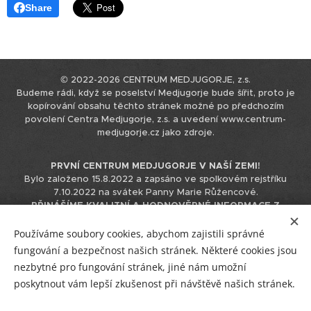
Share
© 2022-2026 CENTRUM MEDJUGORJE, z.s.
Budeme rádi, když se poselství Medjugorje bude šířit, proto je
kopírování obsahu těchto stránek možné po předchozím
povolení Centra Medjugorje, z.s. a uvedení www.centrum-
medjugorje.cz jako zdroje.
PRVNÍ CENTRUM MEDJUGORJE V NAŠÍ ZEMI!
Bylo založeno 15.8.2022 a zapsáno ve spolkovém rejstříku
7.10.2022 na svátek Panny Marie Růžencové.
PŘINÁŠÍME KVALITNÍ A HODNOVĚRNÉ INFORMACE Z
MEDJUGORJE.
Tyto informace čerpáme přímo z originálního
zdroje v chorvatštině, nepoužíváme k tomu podklady již
Používáme soubory cookies, abychom zajistili správné
přeložené do jiných jazyků, čímž eliminujeme možnost zkreslení
fungování a bezpečnost našich stránek. Některé cookies jsou
informace při překládání překladu.
nezbytné pro fungování stránek, jiné nám umožní
IČO 17544866 / +420 723 230 310 / info@centrum-medjugorje.cz
poskytnout vám lepší zkušenost při návštěvě našich stránek.
Facebook
/
Instagram
/
YouTube