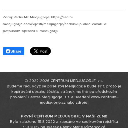
Zdroj: Radio Mir Medjugorje, https://radio-
medjugorje.com/vijesti/medjugorje/nadbiskup-aldo-cavalli-o-
potpunom-oprostu-u-medugorju
Share
© 2022-2026 CENTRUM MEDJUGORJE, z.s.
Budeme rádi, když se poselství Medjugorje bude šířit, proto je
kopírování obsahu těchto stránek možné po předchozím
povolení Centra Medjugorje, z.s. a uvedení www.centrum-
medjugorje.cz jako zdroje.
PRVNÍ CENTRUM MEDJUGORJE V NAŠÍ ZEMI!
Bylo založeno 15.8.2022 a zapsáno ve spolkovém rejstříku
7.10.2022 na svátek Panny Marie Růžencové.