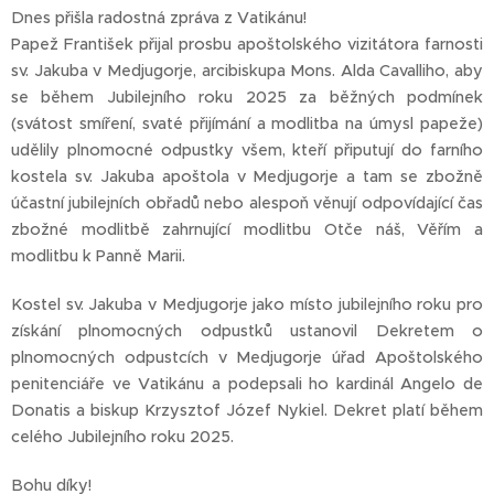
Dnes přišla radostná zpráva z Vatikánu!
Papež František přijal prosbu apoštolského vizitátora farnosti
sv. Jakuba v Medjugorje, arcibiskupa Mons. Alda Cavalliho, aby
se během Jubilejního roku 2025 za běžných podmínek
(svátost smíření, svaté přijímání a modlitba na úmysl papeže)
udělily plnomocné odpustky všem, kteří připutují do farního
kostela sv. Jakuba apoštola v Medjugorje a tam se zbožně
účastní jubilejních obřadů nebo alespoň věnují odpovídající čas
zbožné modlitbě zahrnující modlitbu Otče náš, Věřím a
modlitbu k Panně Marii.
Kostel sv. Jakuba v Medjugorje jako místo jubilejního roku pro
získání plnomocných odpustků ustanovil Dekretem o
plnomocných odpustcích v Medjugorje úřad Apoštolského
penitenciáře ve Vatikánu a podepsali ho kardinál Angelo de
Donatis a biskup Krzysztof Józef Nykiel. Dekret platí během
celého Jubilejního roku 2025.
Bohu díky!