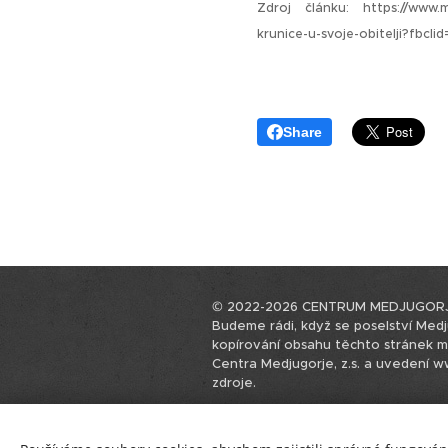
Zdroj článku: https://www.me
krunice-u-svoje-obitelji?f
Share
© 2022-2026 CENTRUM MEDJUGORJE,
Budeme rádi, když se poselství Medju
kopírování obsahu těchto stránek 
Centra Medjugorje, z.s. a uvedení 
zdroje.
PRVNÍ CENTRUM MEDJUGORJE V N
Bylo založeno 15.8.2022 a zapsáno 