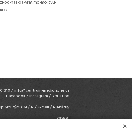
zi-od-nas-da-vratimo-molitvu-
I47k
0 310 / info@centrum-medjugorje.cz
Facebook
/
Instagram
/
YouTube
up pro tým CM
/
R
/
E-mail
/
Plakátky
GDPR
Cookies