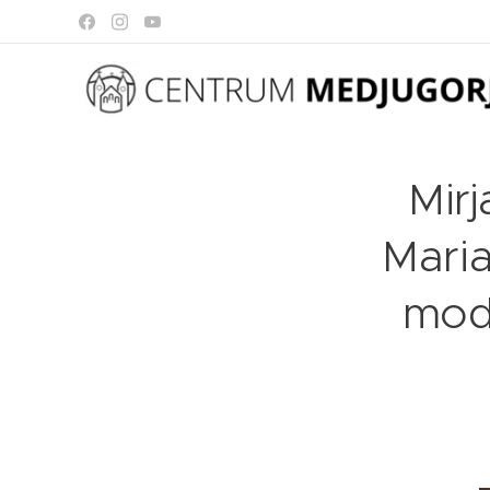
Mir
Maria
modl