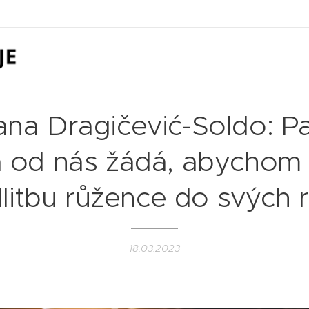
jana Dragičević-Soldo: P
 od nás žádá, abychom v
itbu růžence do svých 
18.03.2023