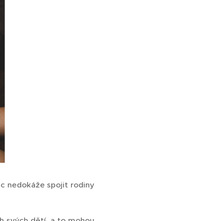
ic nedokáže spojit rodiny
ch svých dětí, a to mohou