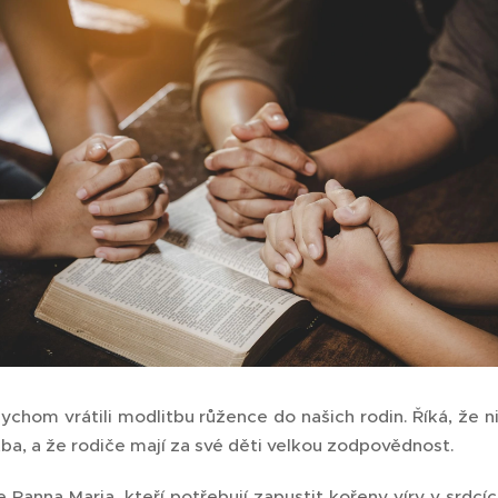
ychom vrátili modlitbu růžence do našich rodin. Říká, že n
tba, a že rodiče mají za své děti velkou zodpovědnost.
e Panna Maria, kteří potřebují zapustit kořeny víry v srdcí