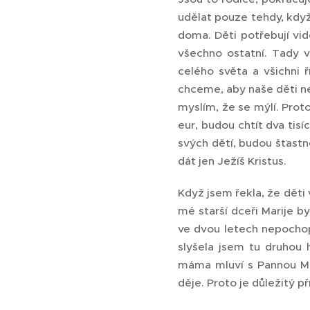
udělat pouze tehdy, když 
doma. Děti potřebují vi
všechno ostatní. Tady 
celého světa a všichni 
chceme, aby naše děti ne
myslím, že se mýlí. Pro
eur, budou chtít dva tis
svých dětí, budou šťastn
dát jen Ježíš Kristus.
Když jsem řekla, že děti
mé starší dceři Marije by
ve dvou letech nepochop
slyšela jsem tu druhou h
máma mluví s Pannou Mar
děje. Proto je důležitý př