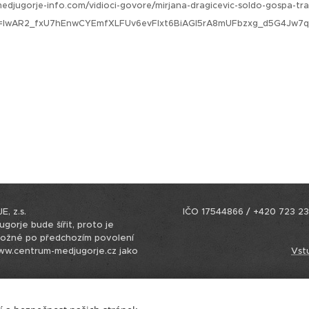
djugorje-info.com/vidioci-govore/mirjana-dragicevic-soldo-gospa-tra
bclid=IwAR2_fxU7hEnwCYEmfXLFUv6evFIxt6BiAGl5rA8mUFbzxg_d5G4Jw7q
 z.s.
IČO 17544866 / +420 723 23
gorje bude šířit, proto je
možné po předchozím povolení
www.centrum-medjugorje.cz jako
Vst
AŠÍ ZEMI!
ve spolkovém rejstříku