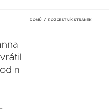
DOMŮ
ROZCESTNÍK STRÁNEK
anna
rátili
rodin