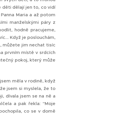
ěti dělají jen to, co vidí
a Panna Maria a až potom
šími manželskými páry z
modlit, hodně pracujeme,
íc... Když je poslouchám,
 můžete jim nechat tisíc
na prvním místě v srdcích
kutečný pokoj, který může
 jsem měla v rodině, když
ože jsem si myslela, že to
, dívala jsem se na ně a
mlčela a pak řekla: "Moje
 pochopila, co se v domě