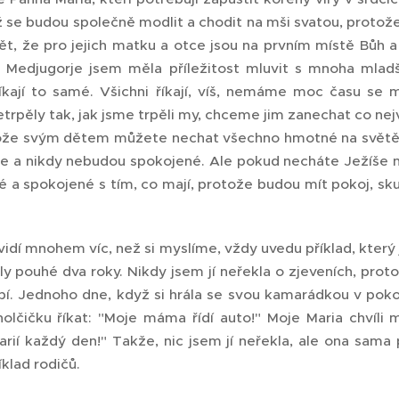
se budou společně modlit a chodit na mši svatou, protože d
dět, že pro jejich matku a otce jsou na prvním místě Bůh 
v Medjugorje jsem měla příležitost mluvit s mnoha mlad
říkají to samé. Všichni říkají, víš, nemáme moc času se 
trpěly tak, jak jsme trpěli my, chceme jim zanechat co nejv
tože svým dětem můžete nechat všechno hmotné na světě,
íce a nikdy nebudou spokojené. Ale pokud necháte Ježíše 
é a spokojené s tím, co mají, protože budou mít pokoj, s
 vidí mnohem víc, než si myslíme, vždy uvedu příklad, který
ly pouhé dva roky. Nikdy jsem jí neřekla o zjeveních, prot
í. Jednoho dne, když si hrála se svou kamarádkou v pokoji
olčičku říkat: "Moje máma řídí auto!" Moje Maria chvíli 
ií každý den!" Takže, nic jsem jí neřekla, ale ona sama
íklad rodičů.