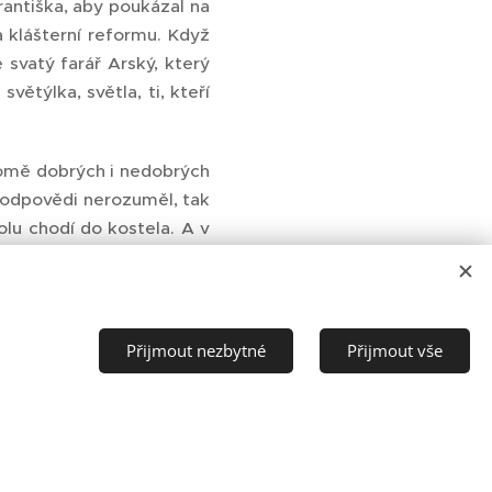
rantiška, aby poukázal na
la klášterní reformu. Když
 svatý farář Arský, který
větýlka, světla, ti, kteří
Kromě dobrých i nedobrých
é odpovědi nerozuměl, tak
olu chodí do kostela. A v
ž při mši svítí do kostela
i. Pro toto dítě byli tedy
Přijmout nezbytné
Přijmout vše
edy uzdravovat. Svatí tedy
uzdravují. To jsou svatí.
mu jsme povoláni.