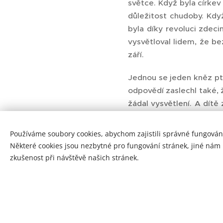
světce. Když byla církev
důležitost chudoby. Když 
byla díky revoluci zdeci
vysvětloval lidem, že bez
září.
Jednou se jeden kněz pta
odpovědí zaslechl také, 
žádal vysvětlení. A dítě
kostelních oknech tam maj
sluníčko, prochází jeho s
Používáme soubory cookies, abychom zajistili správné fungován
svatí skutečně barevní a 
Některé cookies jsou nezbytné pro fungování stránek, jiné nám
zkušenost při návštěvě našich stránek.
Naši němečtí sousedé užív
září svým zdravím neboli z
Dnes se hodně mluví o to