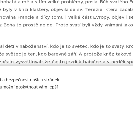
 bohatá a měla s tím velké problémy, poslal Bůh svatého F
byly v krizi kláštery, objevila se sv. Terezie, která zača
mována Francie a díky tomu i velká část Evropy, objevil se
 Boha to prostě nejde. Proto svatí byli vždy vnímáni jako s
l dětí v náboženství, kdo je to světec, kdo je to svatý. 
že světec je ten, kdo barevně září. A protože kněz takov
 začalo vysvětlovat: že často jezdí k babičce a v neděli sp
í barevná sklíčka, vitráže, kde jsou postavy světců. A kdy
větlo barevnými sklíčky a obrazy svatých září všemi barvam
í a bezpečnost našich stránek.
skutečně zářící.
 umožní poskytnout vám lepší
ají pro svaté slovo Heilige. To je zase od slova heilen, t
dravým lidstvím, jsou to duchovně zdraví lidé. Svítí, září a 
m, že svatost je pro všechny. My víme, že je to něco, k če