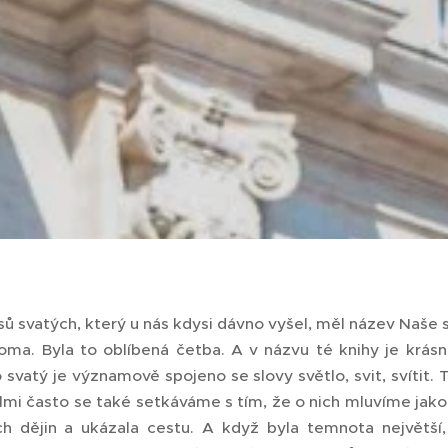
sů svatých, který u nás kdysi dávno vyšel, měl název Naše 
oma. Byla to oblíbená četba. A v názvu té knihy je krásně
o svatý je významově spojeno se slovy světlo, svit, svítit. T
lmi často se také setkáváme s tím, že o nich mluvíme jako o
 dějin a ukázala cestu. A když byla temnota největší,