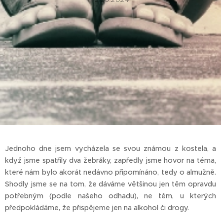
Jednoho dne jsem vycházela se svou známou z kostela, a
když jsme spatřily dva žebráky, zapředly jsme hovor na téma,
které nám bylo akorát nedávno připomínáno, tedy o almužně.
Shodly jsme se na tom, že dáváme většinou jen těm opravdu
potřebným (podle našeho odhadu), ne těm, u kterých
předpokládáme, že přispějeme jen na alkohol či drogy.