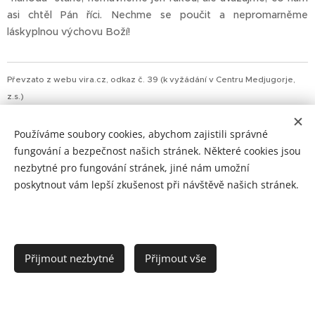
asi chtěl Pán říci. Nechme se poučit a nepromarněme
láskyplnou výchovu Boží!
Převzato z webu vira.cz, odkaz č. 39 (k vyžádání v Centru Medjugorje,
z.s.)
Používáme soubory cookies, abychom zajistili správné
Share
fungování a bezpečnost našich stránek. Některé cookies jsou
nezbytné pro fungování stránek, jiné nám umožní
poskytnout vám lepší zkušenost při návštěvě našich stránek.
© 2022-2026 CENTRUM MEDJUGORJE, z.s.
Budeme rádi, když se poselství Medjugorje bude šířit, proto je
kopírování obsahu těchto stránek možné po předchozím
Přijmout nezbytné
Přijmout vše
povolení Centra Medjugorje, z.s. a uvedení www.centrum-
medjugorje.cz jako zdroje.
PRVNÍ CENTRUM MEDJUGORJE V NAŠÍ ZEMI!