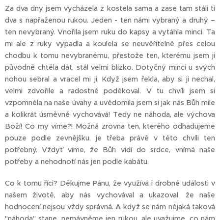
Za dva dny jsem vycházela z kostela sama a zase tam stáli ti
dva s napřaženou rukou. Jeden - ten námi vybraný a druhý –
ten nevybraný. Vnořila jsem ruku do kapsy a vytáhla minci. Ta
mi ale z ruky vypadla a koulela se neuvěřitelně přes celou
chodbu k tomu nevybranému, přestože ten, kterému jsem ji
původně chtěla dát, stál velmi blízko. Dotyčný minci u svých
nohou sebral a vracel mi ji. Když jsem řekla, aby si ji nechal,
velmi zdvořile a radostně poděkoval. V tu chvíli jsem si
vzpomněla na naše úvahy a uvědomila jsem si jak nás Bůh mile
a kolikrát úsměvně vychovává! Tedy ne náhoda, ale výchova
Boží! Co my víme?! Možná zrovna ten, kterého odhadujeme
pouze podle zevnějšku, je třeba právě v této chvíli ten
potřebný. Vždyť víme, že Bůh vidí do srdce, vnímá naše
potřeby a nehodnotí nás jen podle kabátu.
Co k tomu říci? Děkujme Pánu, že využívá i drobné události v
našem životě, aby nás vychovával a ukazoval, že naše
hodnocení nejsou vždy správná. A když se nám nějaká taková
"náhoda" stane, nemávněme jen rukou, ale uvažujme, co nám