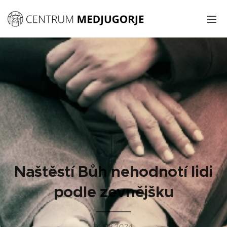
Naštěstí Bůh nehodnotí lidi
podle zevnějšku
16.09.2024