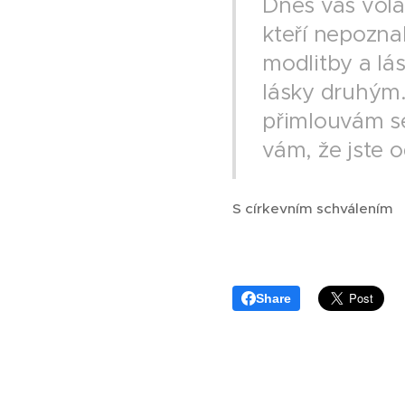
Dnes vás volá
kteří nepoznali
modlitby a lá
lásky druhým
přimlouvám s
vám, že jste 
S církevním schválením
Share