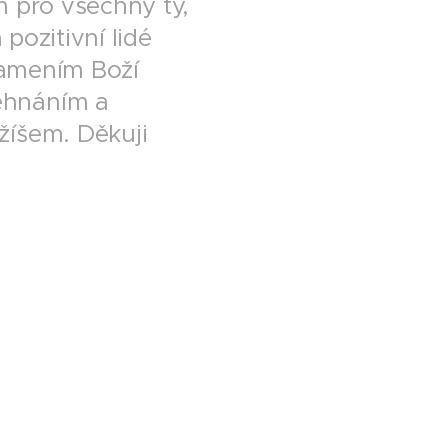
 pro všechny ty,
 pozitivní lidé
namením Boží
ehnáním a
íšem. Děkuji