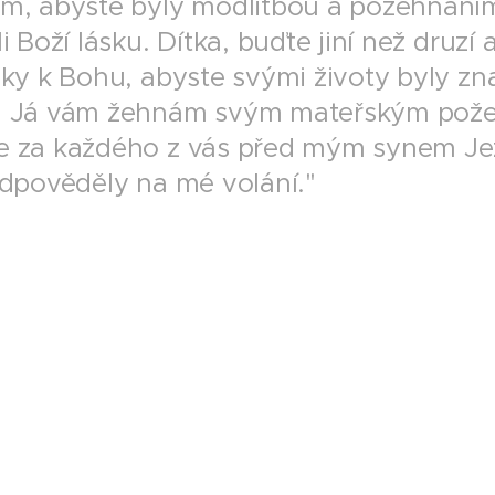
m, abyste byly modlitbou a požehnáním
 Boží lásku. Dítka, buďte jiní než druzí a
sky k Bohu, abyste svými životy byly z
. Já vám žehnám svým mateřským pož
e za každého z vás před mým synem Jež
odpověděly na mé volání."