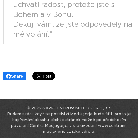
uchvátí radost, protože jste s
Bohem a v Bohu.
Děkuji vám, že jste odpověděly na
mé volání."
Share
© 2022-2026 CENTRUM MEDJUGORJE, z.s.
Budeme rádi, když se poselství Medjugorje bude šířit, proto je
kopírování obsahu těchto stránek možné po předchozím
povolení Centra Medjugorje, z.s. a uvedení www.centrum-
medjugorje.cz jako zdroje.