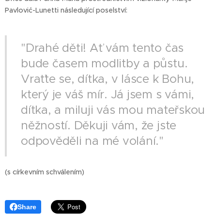
Pavlović-Lunetti následující poselství:
"Drahé děti! Ať vám tento čas
bude časem modlitby a půstu.
Vraťte se, dítka, v lásce k Bohu,
který je váš mír. Já jsem s vámi,
dítka, a miluji vás mou mateřskou
něžností. Děkuji vám, že jste
odpověděli na mé volání."
(s církevním schválením)
Share