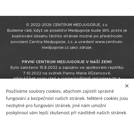
© 2022-2026 CENTRUM MEDJUGORJE, z.s.
Budeme rádi, když se poselství Medjugorje bude šířit, proto je
kopírování obsahu těchto stránek možné po předchozím
povolení Centra Medjugorje, z.s. a uvedení www.centrum-
medjugorje.cz jako zdroje.
PRVNÍ CENTRUM MEDJUGORJE V NAŠÍ ZEMI!
Bylo založeno 15.8.2022 a zapsáno ve spolkovém rejstříku
7.10.2022 na svátek Panny Marie Růžencové.
PŘINÁŠÍME KVALITNÍ A HODNOVĚRNÉ INFORMACE Z
MEDJUGORJE.
Tyto informace čerpáme přímo z originálního
zdroje v chorvatštině, nepoužíváme k tomu podklady již
Používáme soubory cookies, abychom zajistili správné
přeložené do jiných jazyků, čímž eliminujeme možnost zkreslení
fungování a bezpečnost našich stránek. Některé cookies jsou
informace při překládání překladu.
nezbytné pro fungování stránek, jiné nám umožní
IČO 17544866 / +420 723 230 310 / info@centrum-medjugorje.cz
poskytnout vám lepší zkušenost při návštěvě našich stránek.
Facebook
/
Instagram
/
YouTube
Vstup pro tým CM
/
R
/
E-mail
/
Plakátky