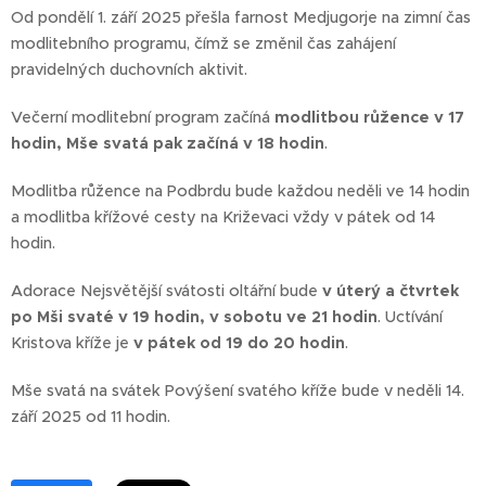
Od pondělí 1. září 2025 přešla farnost Medjugorje na zimní čas
modlitebního programu, čímž se změnil čas zahájení
pravidelných duchovních aktivit.
Večerní modlitební program začíná
modlitbou růžence v 17
hodin, Mše svatá pak začíná v 18 hodin
.
Modlitba růžence na Podbrdu bude každou neděli ve 14 hodin
a modlitba křížové cesty na Križevaci vždy v pátek od 14
hodin.
Adorace Nejsvětější svátosti oltářní bude
v úterý a čtvrtek
po Mši svaté v 19 hodin, v sobotu ve 21 hodin
. Uctívání
Kristova kříže je
v pátek od 19 do 20 hodin
.
Mše svatá na svátek Povýšení svatého kříže bude v neděli 14.
září 2025 od 11 hodin.