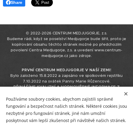
Share
© 2022-2026 CENTRUM MEDJUGORJE, z.s.
Budeme rádi, když se poselství Medjugorje bude šířit, proto je
kopírování obsahu těchto stránek možné po předchozím
povolení Centra Medjugorje, z.s. a uvedení www.centrum-
medjugorje.cz jako zdroje.
PRVNÍ CENTRUM MEDJUGORJE V NAŠÍ ZEMI!
Bylo založeno 15.8.2022 a zapsáno ve spolkovém rejstříku
7.10.2022 na svátek Panny Marie Růžencové.
PŘINÁŠÍME KVALITNÍ A HODNOVĚRNÉ INFORMACE Z
MEDJUGORJE.
Tyto informace čerpáme přímo z originálního
zdroje v chorvatštině, nepoužíváme k tomu podklady již
Používáme soubory cookies, abychom zajistili správné
přeložené do jiných jazyků, čímž eliminujeme možnost zkreslení
fungování a bezpečnost našich stránek. Některé cookies jsou
informace při překládání překladu.
nezbytné pro fungování stránek, jiné nám umožní
IČO 17544866 / +420 723 230 310 / info@centrum-medjugorje.cz
poskytnout vám lepší zkušenost při návštěvě našich stránek.
Facebook
/
Instagram
/
YouTube