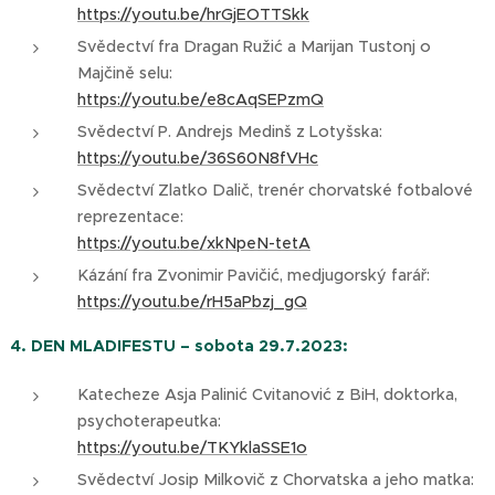
https://youtu.be/hrGjEOTTSkk
Svědectví fra Dragan Ružić a Marijan Tustonj o
Majčině selu:
https://youtu.be/e8cAqSEPzmQ
Svědectví P. Andrejs Medinš z Lotyšska:
https://youtu.be/36S60N8fVHc
Svědectví Zlatko Dalič, trenér chorvatské fotbalové
reprezentace:
https://youtu.be/xkNpeN-tetA
Kázání fra Zvonimir Pavičić, medjugorský farář:
https://youtu.be/rH5aPbzj_gQ
4. DEN MLADIFESTU – sobota 29.7.2023:
Katecheze Asja Palinić Cvitanović z BiH, doktorka,
psychoterapeutka:
https://youtu.be/TKYklaSSE1o
Svědectví Josip Milkovič z Chorvatska a jeho matka: