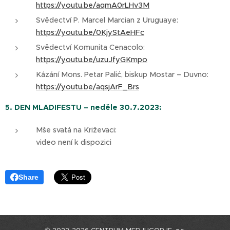
https://youtu.be/aqmA0rLHv3M
Svědectví P. Marcel Marcian z Uruguaye:
https://youtu.be/0KjyStAeHFc
Svědectví Komunita Cenacolo:
https://youtu.be/uzuJfyGKmpo
Kázání Mons. Petar Palić, biskup Mostar – Duvno:
https://youtu.be/aqsjArF_Brs
5. DEN MLADIFESTU – neděle 30.7.2023:
Mše svatá na Križevaci:
video není k dispozici
Share