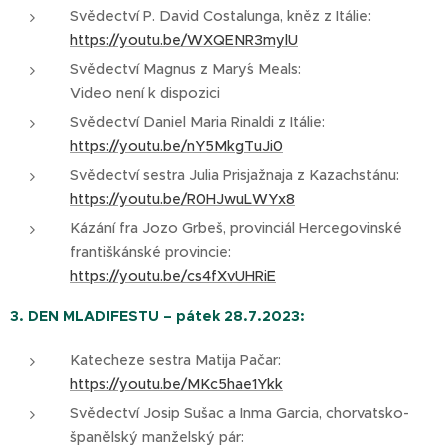
Svědectví P. David Costalunga, kněz z Itálie:
https://youtu.be/WXQENR3mylU
Svědectví Magnus z Mary´s Meals:
Video není k dispozici
Svědectví Daniel Maria Rinaldi z Itálie:
https://youtu.be/nY5MkgTuJi0
Svědectví sestra Julia Prisjažnaja z Kazachstánu:
https://youtu.be/R0HJwuLWYx8
Kázání fra Jozo Grbeš, provinciál Hercegovinské
františkánské provincie:
https://youtu.be/cs4fXvUHRiE
3. DEN MLADIFESTU – pátek 28.7.2023:
Katecheze sestra Matija Pačar:
https://youtu.be/MKc5hae1Ykk
Svědectví Josip Sušac a Inma Garcia, chorvatsko-
španělský manželský pár: