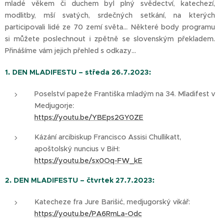
mladé věkem či duchem byl plný svědectví, katechezí,
modlitby, mší svatých, srdečných setkání, na kterých
participovali lidé ze 70 zemí světa… Některé body programu
si můžete poslechnout i zpětně se slovenským překladem.
Přinášíme vám jejich přehled s odkazy…
1. DEN MLADIFESTU – středa 26.7.2023:
Poselství papeže Františka mladým na 34. Mladifest v
Medjugorje:
https://youtu.be/YBEps2GY0ZE
Kázání arcibiskup Francisco Assisi Chullikatt,
apoštolský nuncius v BiH:
https://youtu.be/sx0Oq-FW_kE
2. DEN MLADIFESTU – čtvrtek 27.7.2023:
Katecheze fra Jure Barišić, medjugorský vikář:
https://youtu.be/PA6RmLa-Odc