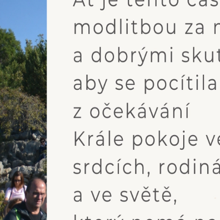
Poselství, které dala Panna Marie dne 25.11.2023 prostřednictvím viz
Share
© 2022-2026 CENTRUM MEDJUGORJE, z.s.
Budeme rádi, když se poselství Medjugorje bude šířit, proto je kopí