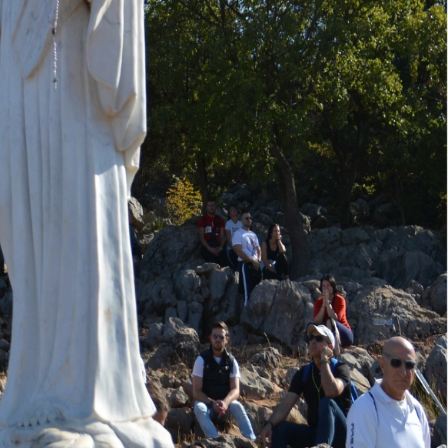
jugorje, z.s. a uvedení www.centrum-medjugorje.cz jako zdroje.