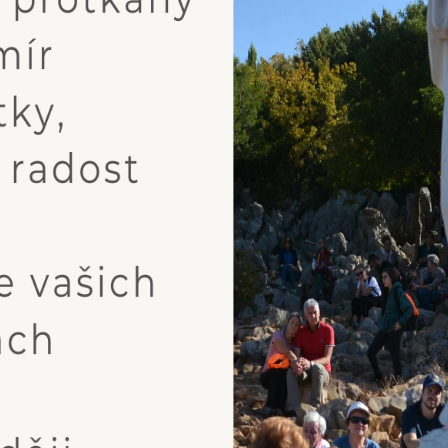
ionářky Marije Pavlović-Lunetti.
rování obsahu těchto stránek možné po předchozím povolení Centra Med