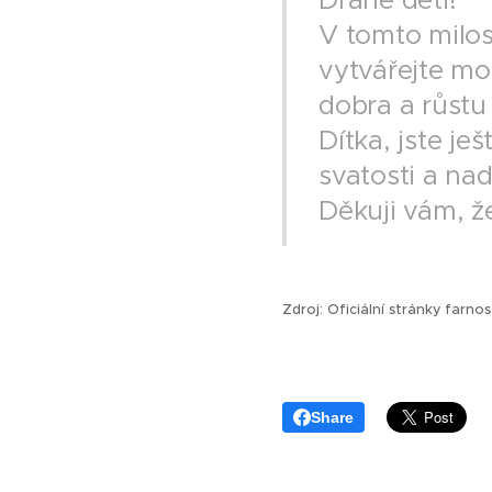
V tomto milos
vytvářejte mo
dobra a růstu 
Dítka, jste je
svatosti a na
Děkuji vám, že
Zdroj: Oficiální stránky farno
Share