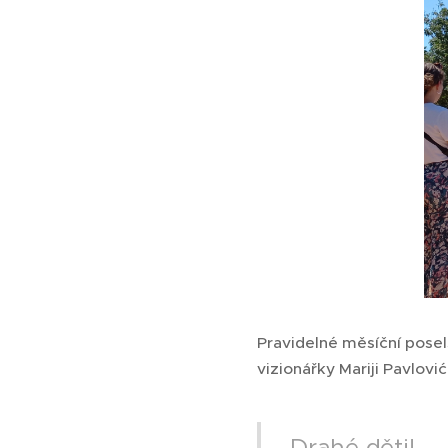
Pravidelné měsíční posel
vizionářky Mariji Pavlovi
Drahé děti!