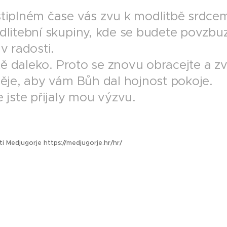
tiplném čase vás zvu k modlitbě srdcem
dlitební skupiny, kde se budete povzbu
v radosti.
ště daleko. Proto se znovu obracejte a zv
děje, aby vám Bůh dal hojnost pokoje.
 jste přijaly mou výzvu.
sti Medjugorje https://medjugorje.hr/hr/