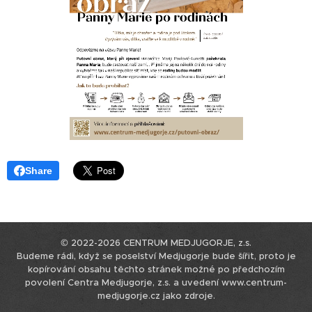
Share
© 2022-2026 CENTRUM MEDJUGORJE, z.s.
Budeme rádi, když se poselství Medjugorje bude šířit, proto je
kopírování obsahu těchto stránek možné po předchozím
povolení Centra Medjugorje, z.s. a uvedení www.centrum-
medjugorje.cz jako zdroje.