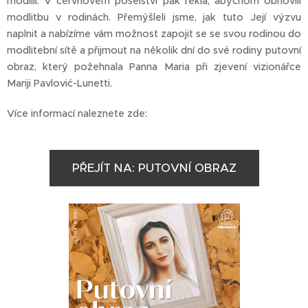
modlili. V červnovém poselství pak řekla, abychom obnovili
modlitbu v rodinách. Přemýšleli jsme, jak tuto Její výzvu
naplnit a nabízíme vám možnost zapojit se se svou rodinou do
modlitební sítě a přijmout na několik dní do své rodiny putovní
obraz, který požehnala Panna Maria při zjevení vizionářce
Mariji Pavlović-Lunetti.
Více informací naleznete zde:
PŘEJÍT NA: PUTOVNÍ OBRAZ