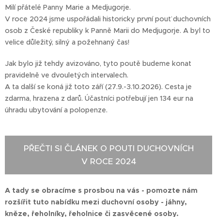
Milí přátelé Panny Marie a Medjugorje.
V roce 2024 jsme uspořádali historicky první pouť duchovních
osob z České republiky k Panně Marii do Medjugorje. A byl to
velice důležitý, silný a požehnaný čas!
Jak bylo již tehdy avizováno, tyto poutě budeme konat
pravidelně ve dvouletých intervalech.
A ta další se koná již toto září (27.9.-3.10.2026). Cesta je
zdarma, hrazena z darů. Účastníci potřebují jen 134 eur na
úhradu ubytování a polopenze.
PŘEČTI SI ČLÁNEK O POUTI DUCHOVNÍCH
V ROCE 2024
A tady se obracíme s prosbou na vás - pomozte nám
rozšířit tuto nabídku mezi duchovní osoby - jáhny,
kněze, řeholníky, řeholnice či zasvěcené osoby.