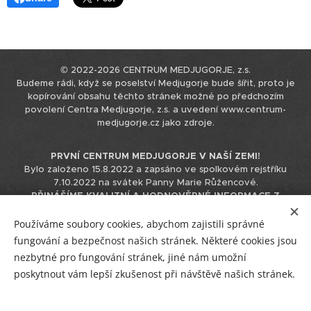
© 2022-2026 CENTRUM MEDJUGORJE, z.s.
Budeme rádi, když se poselství Medjugorje bude šířit, proto je
kopírování obsahu těchto stránek možné po předchozím
povolení Centra Medjugorje, z.s. a uvedení www.centrum-
medjugorje.cz jako zdroje.
PRVNÍ CENTRUM MEDJUGORJE V NAŠÍ ZEMI!
Bylo založeno 15.8.2022 a zapsáno ve spolkovém rejstříku
7.10.2022 na svátek Panny Marie Růžencové.
PŘINÁŠÍME KVALITNÍ A HODNOVĚRNÉ INFORMACE Z
MEDJUGORJE.
Tyto informace čerpáme přímo z originálního
zdroje v chorvatštině, nepoužíváme k tomu podklady již
Používáme soubory cookies, abychom zajistili správné
přeložené do jiných jazyků, čímž eliminujeme možnost zkreslení
fungování a bezpečnost našich stránek. Některé cookies jsou
informace při překládání překladu.
nezbytné pro fungování stránek, jiné nám umožní
IČO 17544866 / +420 723 230 310 / info@centrum-medjugorje.cz
poskytnout vám lepší zkušenost při návštěvě našich stránek.
Facebook
/
Instagram
/
YouTube
Vstup pro tým CM
/
R
/
E-mail
/
Plakátky