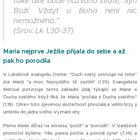
také dítě bude nazváno svaté, Syn
Boží. Vždyť u Boha není nic
nemožného."
(Srov. Lk 1,30-37)
Maria nejprve Ježíše přijala do sebe a až
pak ho porodila
V Lukášově evangeliu čteme: "Duch svatý sestoupí na tebe"
(na Marii) "a moc Nejvyššího tě zastíní" (1,35). Evangelista
Matouš potvrzuje tento základní údaj týkající se Marie a
Ducha svatého, když říká, že Maria "počala z Ducha svatého"
(1,18). Církev tuto zjevenou skutečnost převzala a velmi brzy ji
umístila do jádra svého Vyznání víry.
Písmo klade důraz na slovesa "počít" a "porodit". V Izaiášově
proroctví slyšíme: "Hle, panna počne a porodí syna" (7,14); a