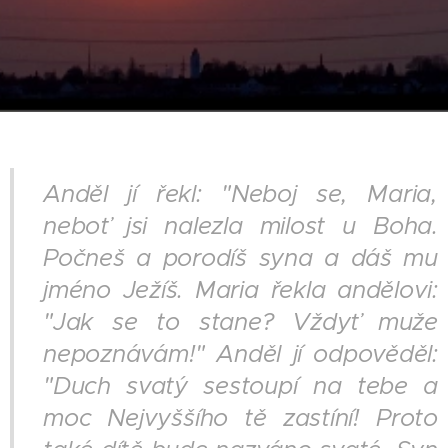
Anděl jí řekl: "Neboj se, Maria,
neboť jsi nalezla milost u Boha.
Počneš a porodíš syna a dáš mu
jméno Ježíš. Maria řekla andělovi:
"Jak se to stane? Vždyť muže
nepoznávám!" Anděl jí odpověděl:
"Duch svatý sestoupí na tebe a
moc Nejvyššího tě zastíní! Proto