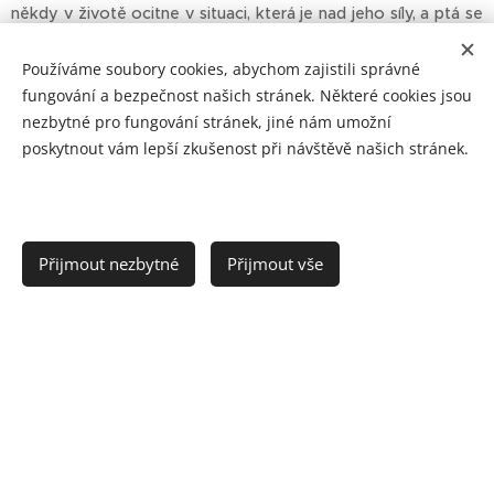
někdy v životě ocitne v situaci, která je nad jeho síly, a ptá se
sám sebe: "Jak tuto situaci zvládnu?". V takových případech
pomáhá opakovat si to, co řekl anděl Panně Marii: "U Boha
Používáme soubory cookies, abychom zajistili správné
není nic nemožného" (Lk 1,37).
fungování a bezpečnost našich stránek. Některé cookies jsou
nezbytné pro fungování stránek, jiné nám umožní
Vydejme se tedy i my znovu a pokaždé na cestu s touto
poskytnout vám lepší zkušenost při návštěvě našich stránek.
utěšující jistotou v srdci: "U Boha není nic nemožného". A
budeme-li tomu věřit, budeme konat zázraky. U Boha není nic
nemožného.
Přijmout nezbytné
Přijmout vše
Převzato z webu pastorace.cz, zpracováno podle katecheze papeže
Františka při generální audienci v aule Pavla VI., 7. srpna 2024, odkaz č.
33 (k vyžádání v Centru Medjugorje, z.s.)
Share