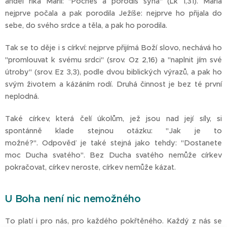
anděl říká Marii: "Počneš a porodíš syna" (Lk 1,31). Maria
nejprve počala a pak porodila Ježíše: nejprve ho přijala do
sebe, do svého srdce a těla, a pak ho porodila.
Tak se to děje i s církví: nejprve přijímá Boží slovo, nechává ho
"promlouvat k svému srdci" (srov. Oz 2,16) a "naplnit jím své
útroby" (srov. Ez 3,3), podle dvou biblických výrazů, a pak ho
svým životem a kázáním rodí. Druhá činnost je bez té první
neplodná.
Také církev, která čelí úkolům, jež jsou nad její síly, si
spontánně klade stejnou otázku: "Jak je to
možné?". Odpověď je také stejná jako tehdy: "Dostanete
moc Ducha svatého". Bez Ducha svatého nemůže církev
pokračovat, církev neroste, církev nemůže kázat.
U Boha není nic nemožného
To platí i pro nás, pro každého pokřtěného. Každý z nás se