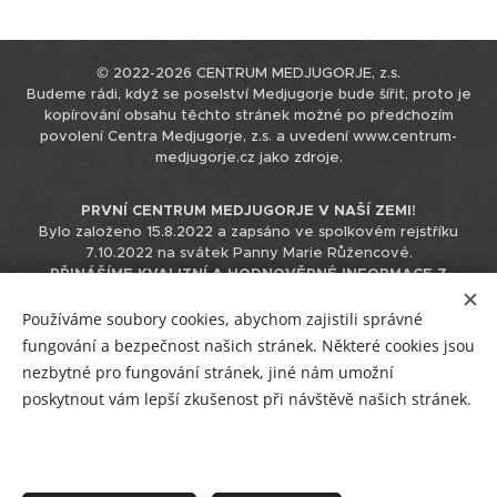
© 2022-2026 CENTRUM MEDJUGORJE, z.s.
Budeme rádi, když se poselství Medjugorje bude šířit, proto je
kopírování obsahu těchto stránek možné po předchozím
povolení Centra Medjugorje, z.s. a uvedení www.centrum-
medjugorje.cz jako zdroje.
PRVNÍ CENTRUM MEDJUGORJE V NAŠÍ ZEMI!
Bylo založeno 15.8.2022 a zapsáno ve spolkovém rejstříku
7.10.2022 na svátek Panny Marie Růžencové.
PŘINÁŠÍME KVALITNÍ A HODNOVĚRNÉ INFORMACE Z
MEDJUGORJE.
Tyto informace čerpáme přímo z originálního
zdroje v chorvatštině, nepoužíváme k tomu podklady již
Používáme soubory cookies, abychom zajistili správné
přeložené do jiných jazyků, čímž eliminujeme možnost zkreslení
fungování a bezpečnost našich stránek. Některé cookies jsou
informace při překládání překladu.
nezbytné pro fungování stránek, jiné nám umožní
IČO 17544866 / +420 723 230 310 / info@centrum-medjugorje.cz
poskytnout vám lepší zkušenost při návštěvě našich stránek.
Facebook
/
Instagram
/
YouTube
Vstup pro tým CM
/
R
/
E-mail
/
Plakátky
GDPR