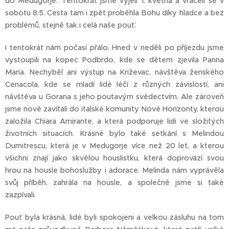
do Medugorje. Tentokrát jsme vyjeli 1. května a vraceli se v
sobotu 8.5. Cesta tam i zpět proběhla Bohu díky hladce a bez
problémů, stejně tak i celá naše pouť.
I tentokrát nám počasí přálo. Hned v neděli po příjezdu jsme
vystoupili na kopec Podbrdo, kde se dětem zjevila Panna
Maria. Nechyběl ani výstup na Križevac, návštěva ženského
Cenacola, kde se mladí lidé léčí z různých závislostí, ani
návštěva u Gorana s jeho poutavým svědectvím. Ale zároveň
jsme nově zavítali do italské komunity Nové Horizonty, kterou
založila Chiara Amirante, a která podporuje lidi ve složitých
životních situacích. Krásné bylo také setkání s Melindou
Dumitrescu, která je v Medugorje více než 20 let, a kterou
všichni znají jako skvělou houslistku, která doprovází svou
hrou na housle bohoslužby i adorace. Melinda nám vyprávěla
svůj příběh, zahrála na housle, a společně jsme si také
zazpívali.
Pouť byla krásná, lidé byli spokojeni a velkou zásluhu na tom