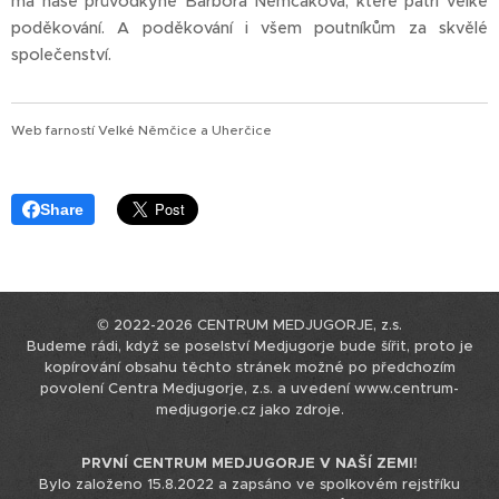
má naše průvodkyně Barbora Němčáková, které patří velké
poděkování. A poděkování i všem poutníkům za skvělé
společenství.
Web farností Velké Němčice a Uherčice
Share
© 2022-2026 CENTRUM MEDJUGORJE, z.s.
Budeme rádi, když se poselství Medjugorje bude šířit, proto je
kopírování obsahu těchto stránek možné po předchozím
povolení Centra Medjugorje, z.s. a uvedení www.centrum-
medjugorje.cz jako zdroje.
PRVNÍ CENTRUM MEDJUGORJE V NAŠÍ ZEMI!
Bylo založeno 15.8.2022 a zapsáno ve spolkovém rejstříku