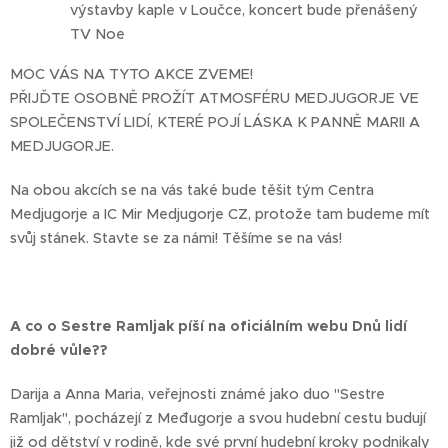
výstavby kaple v Loučce, koncert bude přenášený
TV Noe
MOC VÁS NA TYTO AKCE ZVEME!
PŘIJĎTE OSOBNĚ PROŽÍT ATMOSFÉRU MEDJUGORJE VE
SPOLEČENSTVÍ LIDÍ, KTERÉ POJÍ LÁSKA K PANNĚ MARII A
MEDJUGORJE.
Na obou akcích se na vás také bude těšit tým Centra
Medjugorje a IC Mir Medjugorje CZ, protože tam budeme mít
svůj stánek. Stavte se za námi! Těšíme se na vás!
A co o Sestre Ramljak píší na oficiálním webu Dnů lidí
dobré vůle??
Darija a Anna Maria, veřejnosti známé jako duo "Sestre
Ramljak", pocházejí z Međugorje a svou hudební cestu budují
již od dětství v rodině, kde své první hudební kroky podnikaly