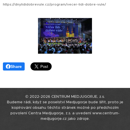
https://dnylididobrevule.cz/program/vecer-lidi-dobre-vule/
Share
© 2022-2026 CENTRUM MEDJUGORJE, z.s.
Budeme rádi, když se poselství Medjugorje bude šířit, proto je
kopírování obsahu těchto stránek možné po předchozím
povolení Centra Medjugorje, z.s. a uvedení www.centrum-
medjugorje.cz jako zdroje.