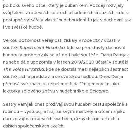
po boku svého otce, který je bubeníkem. Později rozvíjely
svůj talent v církevních sborech a hudebních kroužcích, kde si
postupně vytvářely vlastní hudební identitu jak v duchovní, tak
i ve světské hudbě.
Velkou pozornost veřejnosti získaly v roce 2017 účastí v
soutěži
Supertalent Hrvatska
, kde se představily duchovní
hudbou a probojovaly se až do finále soutěže. Darija Ramljak
na sebe dále upozornila v letech 2019/2020 účastí v soutěži
The Voice Hrvatska
, kde se dostala mezi nejlepších šestnáct
soutěžících a představila se světskou hudbou. Dnes Darija
předává své znalosti a zkušenosti dalším generacím jako
lektorka sólového zpěvu v hudební škole
Belcanto
.
Sestry Ramljak dnes prožívají svou hudební cestu společně s
rodinou – vystupují a hrají se svými manžely a otcem a jako
duo zpívají na církevních svatbách, různých koncertech a
dalších společenských akcích.