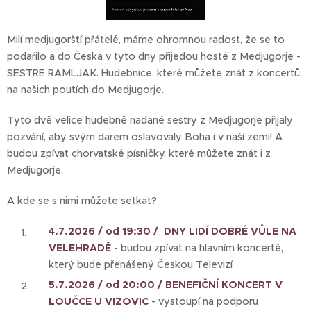
Milí medjugorští přátelé, máme ohromnou radost, že se to
podařilo a do Česka v tyto dny přijedou hosté z Medjugorje -
SESTRE RAMLJAK. Hudebnice, které můžete znát z koncertů
na našich poutích do Medjugorje.
Tyto dvě velice hudebně nadané sestry z Medjugorje přijaly
pozvání, aby svým darem oslavovaly Boha i v naší zemi! A
budou zpívat chorvatské písničky, které můžete znát i z
Medjugorje.
A kde se s nimi můžete setkat?
4.7.2026 / od 19:30 / DNY LIDÍ DOBRÉ VŮLE NA
VELEHRADĚ
- budou zpívat na hlavním koncertě,
který bude přenášený Českou Televizí
5.7.2026 / od 20:00 / BENEFIČNÍ KONCERT V
LOUČCE U VIZOVIC
- vystoupí na podporu