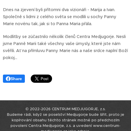
Dnes na zjevení byli přítomni dva vizionáři - Marija a Ivan.
Společně s lidmi z celého světa se modlili u sochy Panny
Marie novénu tak, jak si to Panna Maria přála.
Modlitby se zúčastnilo několik členů Centra Medjugorje. Nesli
jsme Panně Marii také všechny vaše úmysly, které jste nám
svěřili. Ať na přímluvu Panny Marie nás a naše srdce naplní Boží
pokoj...
Share
© 2022-2026 CENTRUM MEDJUGORJE, z.s.
Budeme rádi, když se poselství Medjugorje bude šířit, proto je
kopírování obsahu těchto stránek možné po předchozím
povolení Centra Medjugorje, z.s. a uvedení www.centrum-