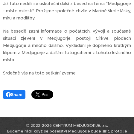
Již tuto neděli se uskuteční další z besed na téma "Medjugorje
- místo milosti". Prožijme společné chvíle v Mariině škole lásky,
míru a modlitby.
Na besedě zazní informace o počátcích, vývoji a současné
situaci zjevení v Medjugorje, postoji Církve, plodech
Medjugorje a mnoho dalšího. Vykládání je doplněno krátkým
klipem z Medjugorje a dalšími fotografiemi z tohoto krásného
místa.
Srdečně vás na toto setkání zveme.
Share
© 2022-2026 CENTRUM MEDJUGORJE, z.s.
Budeme rádi, když se poselství Medjugorje bude šířit, proto je