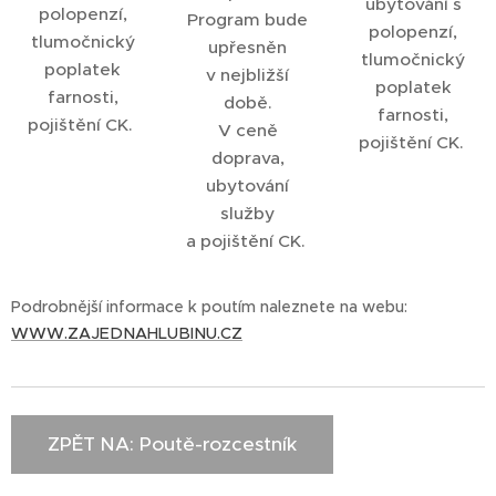
ubytování s
polopenzí,
Program bude
polopenzí,
tlumočnický
upřesněn
tlumočnický
poplatek
v nejbližší
poplatek
farnosti,
době.
farnosti,
pojištění CK.
V ceně
pojištění CK.
doprava,
ubytování
služby
a pojištění CK.
Podrobnější informace k poutím naleznete na webu:
WWW.ZAJEDNAHLUBINU.CZ
ZPĚT NA: Poutě-rozcestník