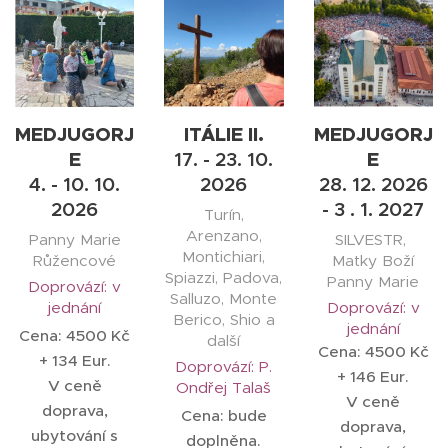
MEDJUGORJ
ITÁLIE II.
MEDJUGORJ
E
17. - 23. 10.
E
4. - 10. 10.
2026
28. 12. 2026
2026
- 3 . 1. 2027
Turín,
Arenzano,
Panny Marie
SILVESTR,
Montichiari,
Růžencové
Matky Boží
Spiazzi, Padova,
Panny Marie
Doprovází: v
Salluzo, Monte
jednání
Doprovází: v
Berico, Shio a
jednání
Cena: 4500 Kč
další
Cena: 4500 Kč
+ 134 Eur.
Doprovází: P.
+ 146 Eur.
V ceně
Ondřej Talaš
V ceně
doprava,
Cena: bude
doprava,
ubytování s
doplněna.