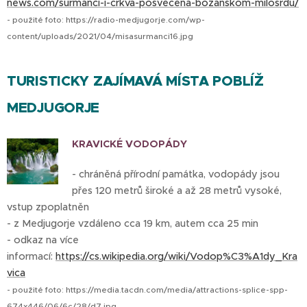
news.com/surmanci-i-crkva-posvecena-bozanskom-milosrdu/
- použité foto: https://radio-medjugorje.com/wp-
content/uploads/2021/04/misasurmanci16.jpg
TURISTICKY ZAJÍMAVÁ MÍSTA POBLÍŽ
MEDJUGORJE
KRAVICKÉ VODOPÁDY
- chráněná přírodní památka, vodopády jsou
přes 120 metrů široké a až 28 metrů vysoké,
vstup zpoplatněn
- z Medjugorje vzdáleno cca 19 km, autem cca 25 min
- odkaz na více
informací:
https://cs.wikipedia.org/wiki/Vodop%C3%A1dy_Kra
vica
- použité foto: https://media.tacdn.com/media/attractions-splice-spp-
674x446/06/6c/28/d7.jpg