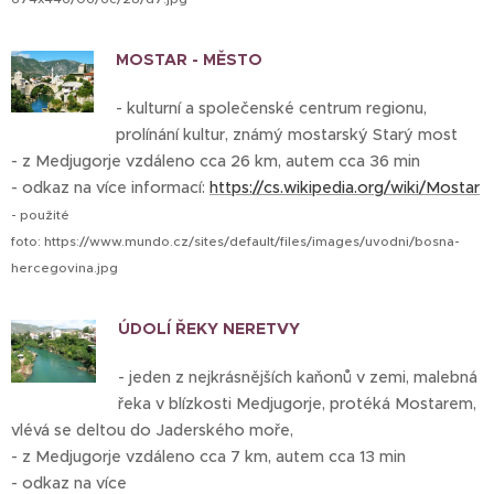
MOSTAR - MĚSTO
- kulturní a společenské centrum regionu,
prolínání kultur, známý mostarský Starý most
- z Medjugorje vzdáleno cca 26 km, autem cca 36 min
- odkaz na více informací:
https://cs.wikipedia.org/wiki/Mostar
- použité
foto: https://www.mundo.cz/sites/default/files/images/uvodni/bosna-
hercegovina.jpg
ÚDOLÍ ŘEKY NERETVY
- jeden z nejkrásnějších kaňonů v zemi, malebná
řeka v blízkosti Medjugorje, protéká Mostarem,
vlévá se deltou do Jaderského moře,
- z Medjugorje vzdáleno cca 7 km, autem cca 13 min
- odkaz na více