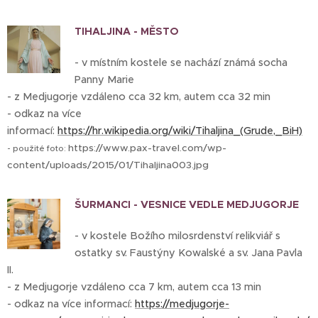
TIHALJINA - MĚSTO
- v místním kostele se nachází známá socha
Panny Marie
- z Medjugorje vzdáleno cca 32 km, autem cca 32 min
- odkaz na více
informací:
https://hr.wikipedia.org/wiki/Tihaljina_(Grude,_BiH)
https://www.pax-travel.com/wp-
- použité foto:
content/uploads/2015/01/Tihaljina003.jpg
ŠURMANCI - VESNICE VEDLE MEDJUGORJE
- v kostele Božího milosrdenství relikviář s
ostatky sv. Faustýny Kowalské a sv. Jana Pavla
II.
- z Medjugorje vzdáleno cca 7 km, autem cca 13 min
- odkaz na více informací:
https://medjugorje-