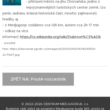
- přístavní město na jihu Chorvatska, jedno z
nejvýznamnějších turistických center země, tzv.
perla Jadranu, krásná historická část, mnoho zajímavostí,
hradby aj.
- z Medjugorje vzdáleno cca 126 km, autem cca 2h 17 min
- odkaz na více
informací:
https://cs.wikipedia.org/wiki/Dubrovn%C3%ADk
- použité
foto: https://slevomat.sgcdn.cz/images/t/2000/14/04/14041554-
2c7067.jpg
ZPĚT NA: Poutě-rozcestník
© 2022-2026 CENTRUM MEDJUGORJE, z.s.
Budeme rádi, když se poselství Medjugorje bude šířit, proto je