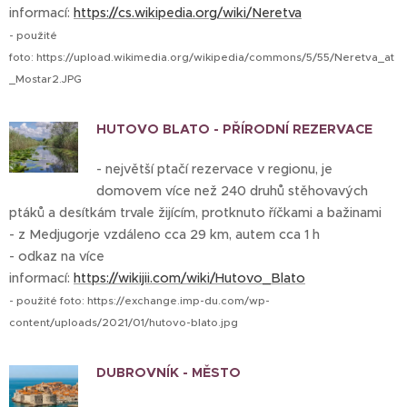
informací:
https://cs.wikipedia.org/wiki/Neretva
- použité
foto: https://upload.wikimedia.org/wikipedia/commons/5/55/Neretva_at
_Mostar2.JPG
HUTOVO BLATO - PŘÍRODNÍ REZERVACE
- největší ptačí rezervace v regionu, je
domovem více než 240 druhů stěhovavých
ptáků a desítkám trvale žijícím, protknuto říčkami a bažinami
- z Medjugorje vzdáleno cca 29 km, autem cca 1 h
- odkaz na více
informací:
https://wikijii.com/wiki/Hutovo_Blato
- použité foto: https://exchange.imp-du.com/wp-
content/uploads/2021/01/hutovo-blato.jpg
DUBROVNÍK - MĚSTO