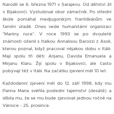
Narodil se 6. března 1971 v Sarajevu. Od dětství žil
v Bijakovići. Vystudoval obor zámečník. Po střední
škole pomáhal medjugorským františkánům ve
farním úřadě. Dnes vede humanitární organizaci
"Mariiny ruce". V roce 1993 se po dvouleté
známosti oženil s Italkou Annalisou Barozzi z Asoli,
kterou poznal, když pracoval nějakou dobu v Itálii.
Mají spolu tři děti: Arijanu, Davida Emanuela a
Mirjanu Klaru. Žijí spolu v Bijakovići, ale často
pobývají též v Itálii. Na začátku zjevení měl 10 let.
Každodenní zjevení měl do 12. září 1998, kdy mu
Panna Maria svěřila poslední tajemství (desáté) a
slíbila mu, že se mu bude zjevovat jednou ročně na
Vánoce - 25. prosince.