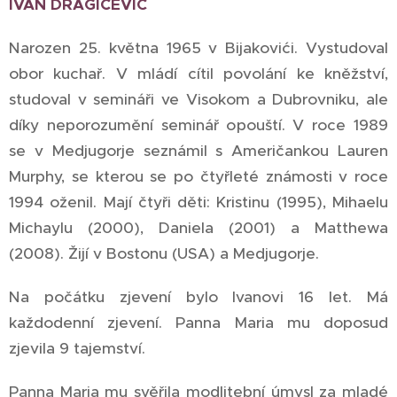
IVAN DRAGIČEVIĆ
Narozen 25. května 1965 v Bijakovići. Vystudoval
obor kuchař. V mládí cítil povolání ke kněžství,
studoval v semináři ve Visokom a Dubrovniku, ale
díky neporozumění seminář opouští. V roce 1989
se v Medjugorje seznámil s Američankou Lauren
Murphy, se kterou se po čtyřleté známosti v roce
1994 oženil. Mají čtyři děti: Kristinu (1995), Mihaelu
Michaylu (2000), Daniela (2001) a Matthewa
(2008). Žijí v Bostonu (USA) a Medjugorje.
Na počátku zjevení bylo Ivanovi 16 let. Má
každodenní zjevení. Panna Maria mu doposud
zjevila 9 tajemství.
Panna Maria mu svěřila modlitební úmysl za mladé