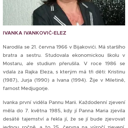
IVANKA IVANKOVIĆ-ELEZ
Narodila se 21. června 1966 v Bijakovići. Má staršího
bratra a sestru. Studovala ekonomickou školu v
Mostaru, ale studium přerušila. V roce 1986 se
vdala za Rajka Eleza, s kterým má tři děti: Kristinu
(1987), Jurja (1990) a Ivana (1994). Žije v Miletině,
farnost Medjugorje.
Ivanka první viděla Pannu Marii. Každodenní zjevení
měla do 7. května 1985, kdy jí Panna Maria zjevila
desáté tajemství a řekla jí, že se jí bude zjevovat
jednou ročně, a to 25. června na výročí zjevení.