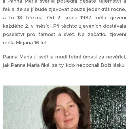
jí Panna Maria svěřila poslední desáté tajemství a
řekla, že se jí bude zjevovat pouze jedenkrát ročně,
a to 18. března. Od 2. srpna 1987 měla zjevení
každého 2. v měsíci. Při těchto zjeveních dostávala
poselství pro farnost a svět. Na začátku zjevení
měla Mirjana 16 let.
Panna Maria jí svěřila modlitební úmysl za nevěřící,
jak Panna Maria říká, za ty, kdo nepoznali Boží lásku.