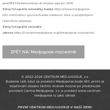
jana/1847/testimonianza-di-mirjana-agosto-2016
Zdroj fotografie vizionářky Ivanky:
https://www.medjugorje-
info.com/vidioci-govore/ivanka-ivankovic-elez-o-posljednjem-
redovitom-ukazanju
Zdroj fotografie vizionáře
Jakova:
https://cometomedjugorje.org/medjugorje-visionaries/
ZPĚT NA: Medjugorje-rozcestník
© 2022-2026 CENTRUM MEDJUGORJE, z.s.
Budeme rádi, když se poselství Medjugorje bude šířit, proto je
kopírování obsahu těchto stránek možné po předchozím
povolení Centra Medjugorje, z.s. a uvedení www.centrum-
medjugorje.cz jako zdroje.
PRVNÍ CENTRUM MEDJUGORJE V NAŠÍ ZEMI!