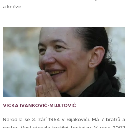
a kněze.
VI
CKA IVANKOVIĆ-MIJATOVIĆ
Narodila se 3. září 1964 v Bijakovići. Má 7 bratrů a
sester. Vystudovala textilní techniku. V roce 2002