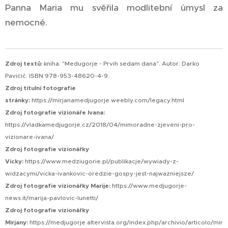
Panna Maria mu svěřila modlitební úmysl za
nemocné.
Zdroj textů:
kniha: "Medugorje - Prvih sedam dana". Autor: Darko
Pavićić. ISBN 978-953-48620-4-9.
Zdroj titulní fotografie
stránky:
https://mirjanamedjugorje.weebly.com/legacy.html
Zdroj fotografie vizionáře Ivana:
https://vladkamedjugorje.cz/2018/04/mimoradne-zjeveni-pro-
vizionare-ivana/
Zdroj fotografie vizionářky
Vicky:
https://www.medziugorie.pl/publikacje/wywiady-z-
widzacymi/vicka-ivankovic-oredzie-gospy-jest-najwazniejsze/
Zdroj fotografie vizionářky Marije:
https://www.medjugorje-
news.it/marija-pavlovic-lunetti/
Zdroj fotografie vizionářky
Mirjany:
https://medjugorje.altervista.org/index.php/archivio/articolo/mir