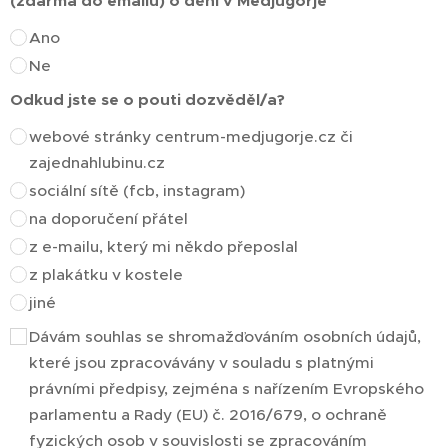
(zdarma do emailu) o dění v Medjugorje
Ano
Ne
Odkud jste se o pouti dozvěděl/a?
webové stránky centrum-medjugorje.cz či
zajednahlubinu.cz
sociální sítě (fcb, instagram)
na doporučení přátel
z e-mailu, který mi někdo přeposlal
z plakátku v kostele
jiné
Dávám souhlas se shromažďováním osobních údajů,
které jsou zpracovávány v souladu s platnými
právními předpisy, zejména s nařízením Evropského
parlamentu a Rady (EU) č. 2016/679, o ochraně
fyzických osob v souvislosti se zpracováním