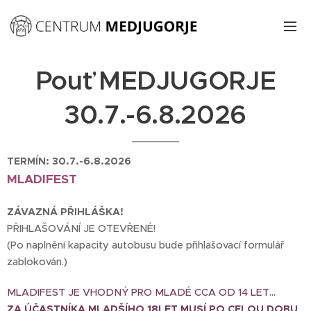
Pouť MEDJUGORJE
30.7.-6.8.2026
TERMÍN: 30.7.-6.8.2026
MLADIFEST
ZÁVAZNÁ PŘIHLÁŠKA!
PŘIHLAŠOVÁNÍ JE OTEVŘENÉ!
(Po naplnění kapacity autobusu bude přihlašovací formulář
zablokován.)
MLADIFEST JE VHODNÝ PRO MLADÉ CCA OD 14 LET...
ZA ÚČASTNÍKA MLADŠÍHO 18LET MUSÍ PO CELOU DOBU