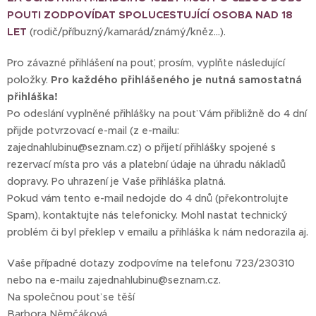
POUTI ZODPOVÍDAT SPOLUCESTUJÍCÍ OSOBA NAD 18
LET
(rodič/příbuzný/kamarád/známý/kněz...).
Pro závazné přihlášení na pouť, prosím, vyplňte následující
položky.
Pro každého přihlášeného je nutná samostatná
přihláška!
Po odeslání vyplněné přihlášky na pouť Vám přibližně do 4 dní
přijde potvrzovací e-mail (z e-mailu:
zajednahlubinu@seznam.cz) o přijetí přihlášky spojené s
rezervací místa pro vás a platební údaje na úhradu nákladů
dopravy. Po uhrazení je Vaše přihláška platná.
Pokud vám tento e-mail nedojde do 4 dnů (překontrolujte
Spam), kontaktujte nás telefonicky. Mohl nastat technický
problém či byl překlep v emailu a přihláška k nám nedorazila aj.
Vaše případné dotazy zodpovíme na telefonu 723/230310
nebo na e-mailu zajednahlubinu@seznam.cz.
Na společnou pouť se těší
Barbora Němčáková