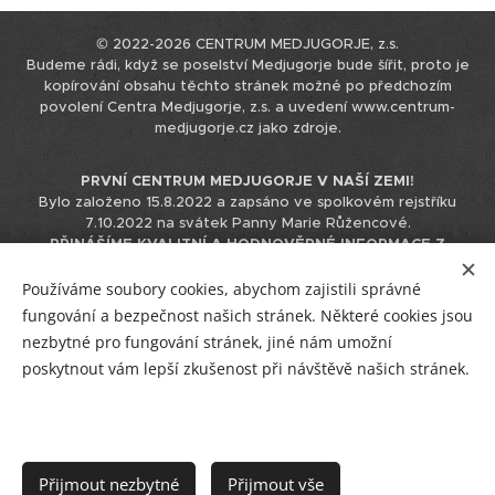
© 2022-2026 CENTRUM MEDJUGORJE, z.s.
Budeme rádi, když se poselství Medjugorje bude šířit, proto je
kopírování obsahu těchto stránek možné po předchozím
povolení Centra Medjugorje, z.s. a uvedení www.centrum-
medjugorje.cz jako zdroje.
PRVNÍ CENTRUM MEDJUGORJE V NAŠÍ ZEMI!
Bylo založeno 15.8.2022 a zapsáno ve spolkovém rejstříku
7.10.2022 na svátek Panny Marie Růžencové.
PŘINÁŠÍME KVALITNÍ A HODNOVĚRNÉ INFORMACE Z
MEDJUGORJE.
Tyto informace čerpáme přímo z originálního
zdroje v chorvatštině, nepoužíváme k tomu podklady již
Používáme soubory cookies, abychom zajistili správné
přeložené do jiných jazyků, čímž eliminujeme možnost zkreslení
fungování a bezpečnost našich stránek. Některé cookies jsou
informace při překládání překladu.
nezbytné pro fungování stránek, jiné nám umožní
IČO 17544866 / +420 723 230 310 / info@centrum-medjugorje.cz
poskytnout vám lepší zkušenost při návštěvě našich stránek.
Facebook
/
Instagram
/
YouTube
Vstup pro tým CM
/
R
/
E-mail
/
Plakátky
GDPR
Přijmout nezbytné
Přijmout vše