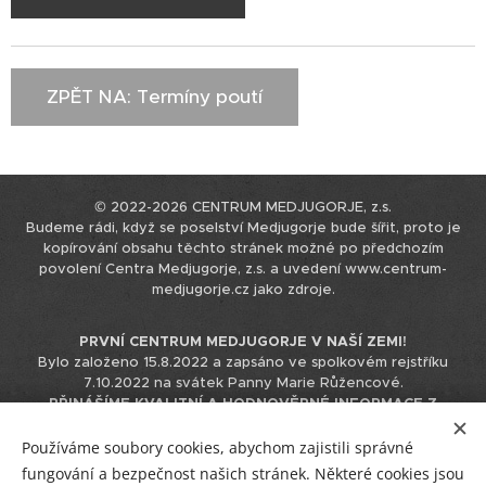
ZPĚT NA: Termíny poutí
© 2022-2026 CENTRUM MEDJUGORJE, z.s.
Budeme rádi, když se poselství Medjugorje bude šířit, proto je
kopírování obsahu těchto stránek možné po předchozím
povolení Centra Medjugorje, z.s. a uvedení www.centrum-
medjugorje.cz jako zdroje.
PRVNÍ CENTRUM MEDJUGORJE V NAŠÍ ZEMI!
Bylo založeno 15.8.2022 a zapsáno ve spolkovém rejstříku
7.10.2022 na svátek Panny Marie Růžencové.
PŘINÁŠÍME KVALITNÍ A HODNOVĚRNÉ INFORMACE Z
MEDJUGORJE.
Tyto informace čerpáme přímo z originálního
zdroje v chorvatštině, nepoužíváme k tomu podklady již
Používáme soubory cookies, abychom zajistili správné
přeložené do jiných jazyků, čímž eliminujeme možnost zkreslení
fungování a bezpečnost našich stránek. Některé cookies jsou
informace při překládání překladu.