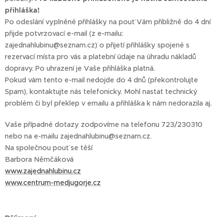
přihláška!
Po odeslání vyplněné přihlášky na pouť Vám přibližně do 4 dní
přijde potvrzovací e-mail (z e-mailu:
zajednahlubinu@seznam.cz) o přijetí přihlášky spojené s
rezervací místa pro vás a platební údaje na úhradu nákladů
dopravy. Po uhrazení je Vaše přihláška platná.
Pokud vám tento e-mail nedojde do 4 dnů (překontrolujte
Spam), kontaktujte nás telefonicky. Mohl nastat technický
problém či byl překlep v emailu a přihláška k nám nedorazila aj.
Vaše případné dotazy zodpovíme na telefonu 723/230310
nebo na e-mailu zajednahlubinu@seznam.cz.
Na společnou pouť se těší
Barbora Němčáková
www.zajednahlubinu.cz
www.centrum-medjugorje.cz