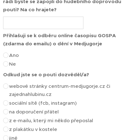
rádi byste se zapojili do hudebního doprovodu
pouti? Na co hrajete?
Přihlašuji se k odběru online časopisu GOSPA
(zdarma do emailu) o dění v Medjugorje
Ano
Ne
Odkud jste se o pouti dozvěděl/a?
webové stránky centrum-medjugorje.cz či
zajednahlubinu.cz
sociální sítě (fcb, instagram)
na doporučení přátel
z e-mailu, který mi někdo přeposlal
z plakátku v kostele
jiné