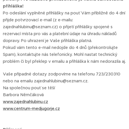
přihláška!
Po odeslání vyplněné přihlášky na pouť Vám přibližně do 4 dní
přijde potvrzovací e-mail (z e-mailu:
zajednahlubinu@seznam.cz) o přijetí přihlášky spojené s
rezervací místa pro vás a platební údaje na úhradu nákladů
dopravy. Po uhrazení je Vaše přihláška platná.
Pokud vám tento e-mail nedojde do 4 dnů (překontrolujte
Spam), kontaktujte nás telefonicky. Mohl nastat technický
problém či byl překlep v emailu a přihláška k nám nedorazila aj.
Vaše případné dotazy zodpovíme na telefonu 723/230310
nebo na emailu zajednahlubinu@seznam.cz.
Na společnou pouť se těší
Barbora Němčáková
www.zajednahlubinu.cz
www.centrum-medjugorje.cz