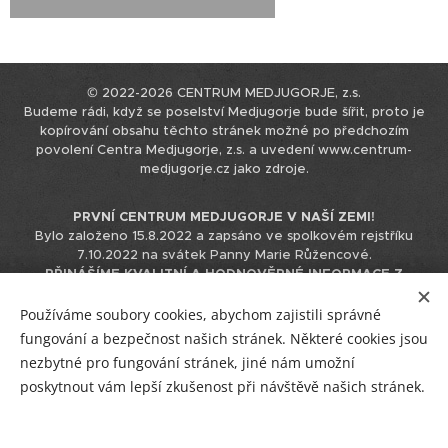
© 2022-2026 CENTRUM MEDJUGORJE, z.s.
Budeme rádi, když se poselství Medjugorje bude šířit, proto je
kopírování obsahu těchto stránek možné po předchozím
povolení Centra Medjugorje, z.s. a uvedení www.centrum-
medjugorje.cz jako zdroje.
PRVNÍ CENTRUM MEDJUGORJE V NAŠÍ ZEMI!
Bylo založeno 15.8.2022 a zapsáno ve spolkovém rejstříku
7.10.2022 na svátek Panny Marie Růžencové.
PŘINÁŠÍME KVALITNÍ A HODNOVĚRNÉ INFORMACE Z
MEDJUGORJE.
Tyto informace čerpáme přímo z originálního
zdroje v chorvatštině, nepoužíváme k tomu podklady již
Používáme soubory cookies, abychom zajistili správné
přeložené do jiných jazyků, čímž eliminujeme možnost zkreslení
fungování a bezpečnost našich stránek. Některé cookies jsou
informace při překládání překladu.
nezbytné pro fungování stránek, jiné nám umožní
IČO 17544866 / +420 723 230 310 / info@centrum-medjugorje.cz
poskytnout vám lepší zkušenost při návštěvě našich stránek.
Facebook
/
Instagram
/
YouTube
Vstup pro tým CM
/
R
/
E-mail
/
Plakátky